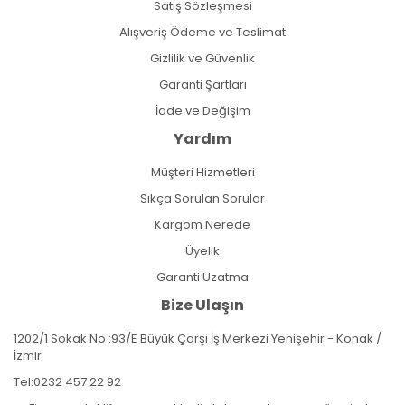
Satış Sözleşmesi
Alışveriş Ödeme ve Teslimat
Gizlilik ve Güvenlik
Garanti Şartları
İade ve Değişim
Yardım
Müşteri Hizmetleri
Sıkça Sorulan Sorular
Kargom Nerede
Üyelik
Garanti Uzatma
Bize Ulaşın
1202/1 Sokak No :93/E Büyük Çarşı İş Merkezi Yenişehir - Konak /
İzmir
Tel:
0232 457 22 92