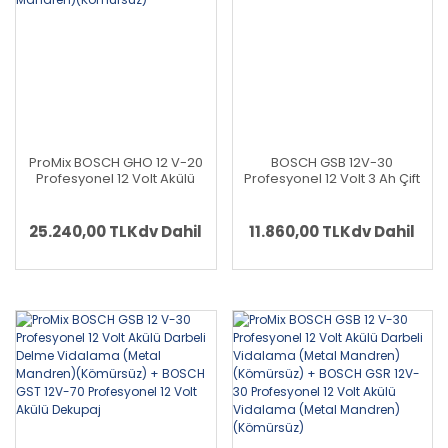
ProMix BOSCH GHO 12 V-20
BOSCH GSB 12V-30
Profesyonel 12 Volt Akülü
Profesyonel 12 Volt 3 Ah Çift
Planya (Kömürsüz) +
Akülü Darbeli Vidalama
BOSCH GSB 12 V-30
(Metal Mandren)
Profesyonel 12 Volt Akülü
(Kömürsüz Motor)(Bez
25.240,00 TL
Kdv Dahil
11.860,00 TL
Kdv Dahil
Darbeli Delme Vidalama
Çanta)
(Metal Mandren)
(Kömürsüz)