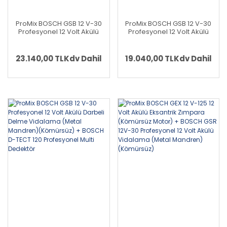
ProMix BOSCH GSB 12 V-30
ProMix BOSCH GSB 12 V-30
Profesyonel 12 Volt Akülü
Profesyonel 12 Volt Akülü
Darbeli Delme Vidalama
Darbeli Delme Vidalama
(Metal Mandren)
(Metal Mandren)
(Kömürsüz) + BOSCH GOP
(Kömürsüz) + BOSCH GKS
23.140,00 TL
Kdv Dahil
19.040,00 TL
Kdv Dahil
12V-28 Profesyonel 12 Volt
12V-26 Profesyonel 12 Volt
Akülü Raspalama
Akülü Daire Testere
(Kömürsüz)