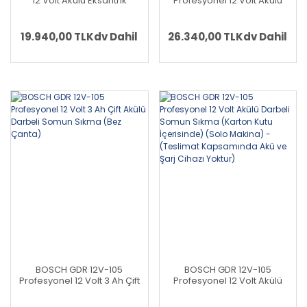
12 Volt Akülü Eksantrik
Profesyonel 12 Volt Akülü
Zımpara (Kömürsüz Motor)
Planya (Kömürsüz) +
+ BOSCH GDR 12V-105 LI
BOSCH GDR 12V-105 LI
Profesyonel Akülü Darbeli
Profesyonel Akülü Darbeli
19.940,00 TL
Kdv Dahil
26.340,00 TL
Kdv Dahil
Somun Sıkma
Somun Sıkma
BOSCH GDR 12V-105
BOSCH GDR 12V-105
Profesyonel 12 Volt 3 Ah Çift
Profesyonel 12 Volt Akülü
Akülü Darbeli Somun Sıkma
Darbeli Somun Sıkma
(Bez Çanta)
(Karton Kutu İçerisinde)