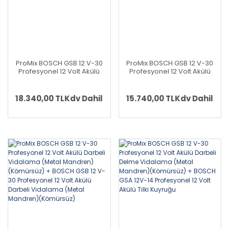
ProMix BOSCH GSB 12 V-30
ProMix BOSCH GSB 12 V-30
Profesyonel 12 Volt Akülü
Profesyonel 12 Volt Akülü
Darbeli Delme Vidalama
Darbeli Vidalama (Metal
(Metal Mandren)
Mandren)(Kömürsüz) +
(Kömürsüz) + BOSCH GST
BOSCH GSR 12V-30
18.340,00 TL
Kdv Dahil
15.740,00 TL
Kdv Dahil
12V-70 Profesyonel 12 Volt
Profesyonel 12 Volt Akülü
Akülü Dekupaj
Vidalama (Metal Mandren)
(Kömürsüz)