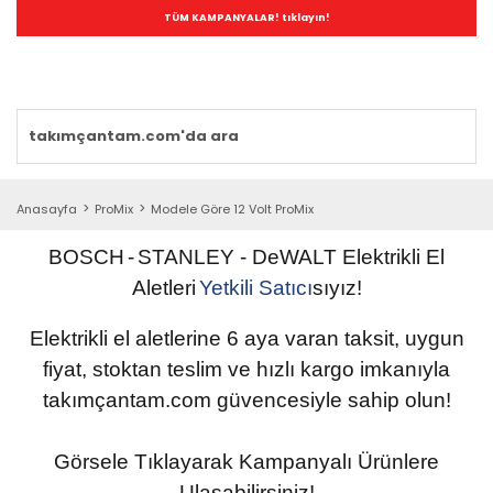
TÜM KAMPANYALAR! tıklayın!
Anasayfa
ProMix
Modele Göre 12 Volt ProMix
BOSCH
-
STANLEY
- DeWALT
Elektrikli
El
Aletleri
Yetkili
Satıcı
sıyız!
Elektrikli el aletlerine 6 aya varan taksit, uygun
fiyat, stoktan teslim ve hızlı kargo imkanıyla
takımçantam.com güvencesiyle sahip olun
!
Görsele Tıklayarak Kampanyalı Ürünlere
Ulaşabilirsiniz!