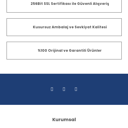
256Bit SSL Sertifikası ile Güvenli Alışveriş
Kusursuz Ambalaj ve Sevkiyat Kalitesi
%100 Orijinal ve Garantili Ürünler
Kurumsal