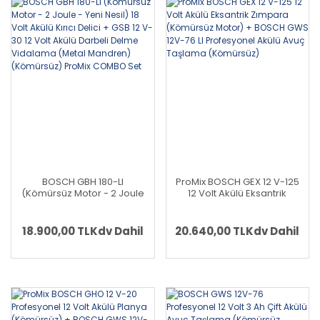
BOSCH GBH 180-LI
ProMix BOSCH GEX 12 V-125
(Kömürsüz Motor - 2 Joule
12 Volt Akülü Eksantrik
- Yeni Nesil) 18 Volt Akülü
Zımpara (Kömürsüz Motor)
Kırıcı Delici + GSB 12 V-30 12
+ BOSCH GWS 12V-76 LI
Volt Akülü Darbeli Delme
Profesyonel Akülü Avuç
18.900,00 TL
Kdv Dahil
20.640,00 TL
Kdv Dahil
Vidalama (Metal Mandren)
Taşlama (Kömürsüz)
(Kömürsüz) ProMix COMBO
Set