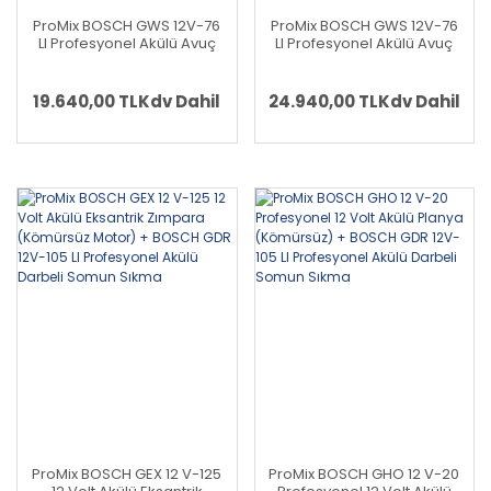
ProMix BOSCH GWS 12V-76
ProMix BOSCH GWS 12V-76
LI Profesyonel Akülü Avuç
LI Profesyonel Akülü Avuç
Taşlama (Kömürsüz) +
Taşlama (Kömürsüz) +
BOSCH GDR 12V-105 LI
BOSCH D-TECT 120
Profesyonel Akülü Darbeli
Profesyonel Multi Dedektör
19.640,00 TL
Kdv Dahil
24.940,00 TL
Kdv Dahil
Somun Sıkma
ProMix BOSCH GEX 12 V-125
ProMix BOSCH GHO 12 V-20