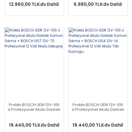
(Solo Makina) - (Teslimat
12.960,00 TL
Kdv Dahil
5.980,00 TL
Kdv Dahil
Kapsamında Akü ve Şarj
Cihazı Yoktur)
ProMix BOSCH GDR 12V-105
ProMix BOSCH GDR 12V-105
LI Profesyonel Akülü Darbeli
LI Profesyonel Akülü Darbeli
Somun Sıkma + BOSCH GST
Somun Sıkma + BOSCH
12V-70 Profesyonel 12 Volt
GSA 12V-14 Profesyonel 12
Akülü Dekupaj
Volt Akülü Tilki Kuyrugu
19.440,00 TL
Kdv Dahil
19.440,00 TL
Kdv Dahil