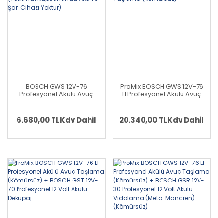
BOSCH GWS 12V-76
ProMix BOSCH GWS 12V-76
Profesyonel Akülü Avuç
LI Profesyonel Akülü Avuç
Taşlama (Kömürsüz Motor)
Taşlama (Kömürsüz) +
(Karton Kutu İçerisinde)
BOSCH GWS 12V-76 LI
(Solo Makina) - (Teslimat
Profesyonel Akülü Avuç
6.680,00 TL
Kdv Dahil
20.340,00 TL
Kdv Dahil
Kapsamında Akü ve Şarj
Taşlama (Kömürsüz)
Cihazı Yoktur)