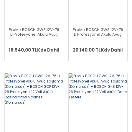
ProMix BOSCH GWS 12V-76
ProMix BOSCH GWS 12V-76
LI Profesyonel Akülü Avuç
LI Profesyonel Akülü Avuç
Taşlama (Kömürsüz) +
Taşlama (Kömürsüz) +
BOSCH GSB 12 V-30
BOSCH GSA 12V-14
Profesyonel 12 Volt Akülü
Profesyonel 12 Volt Akülü
18.540,00 TL
Kdv Dahil
20.140,00 TL
Kdv Dahil
Darbeli Delme Vidalama
Tilki Kuyruğu
(Metal Mandren)
(Kömürsüz)