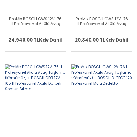
ProMix BOSCH GWS 12V-76
ProMix BOSCH GWS 12V-76
LI Profesyonel Akülü Avuç
LI Profesyonel Akülü Avuç
Taşlama (Kömürsüz) +
Taşlama (Kömürsüz) +
BOSCH GOP 12V-28
BOSCH GKS 12V-26
Profesyonel 12 Volt Akülü
Profesyonel 12 Volt Akülü
24.940,00 TL
Kdv Dahil
20.840,00 TL
Kdv Dahil
Raspalama Makinesi
Daire Testere
(Kömürsüz)