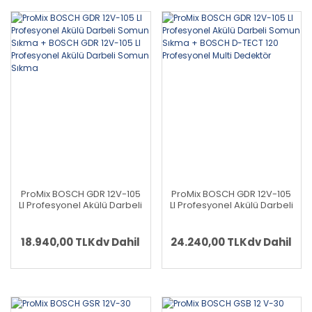
ProMix BOSCH GDR 12V-105
ProMix BOSCH GDR 12V-105
LI Profesyonel Akülü Darbeli
LI Profesyonel Akülü Darbeli
Somun Sıkma + BOSCH
Somun Sıkma + BOSCH D-
GDR 12V-105 LI Profesyonel
TECT 120 Profesyonel Multi
Akülü Darbeli Somun Sıkma
Dedektör
18.940,00 TL
Kdv Dahil
24.240,00 TL
Kdv Dahil