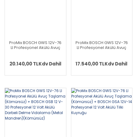
ProMix BOSCH GWS 12V-76
ProMix BOSCH GWS 12V-76
LI Profesyonel Akülü Avuç
LI Profesyonel Akülü Avuç
Taşlama (Kömürsüz) +
Taşlama (Kömürsüz) +
BOSCH GST 12V-70
BOSCH GSR 12V-30
Profesyonel 12 Volt Akülü
Profesyonel 12 Volt Akülü
20.140,00 TL
Kdv Dahil
17.540,00 TL
Kdv Dahil
Dekupaj
Vidalama (Metal Mandren)
(Kömürsüz)