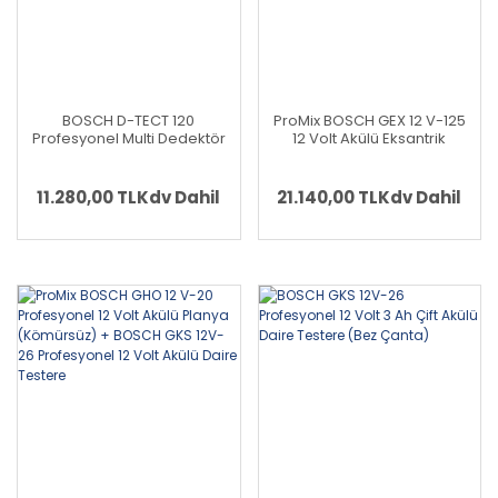
BOSCH D-TECT 120
ProMix BOSCH GEX 12 V-125
Profesyonel Multi Dedektör
12 Volt Akülü Eksantrik
0 601 081 300 (Karton Kutu
Zımpara (Kömürsüz Motor)
İçerisinde)(Solo makina) -
+ BOSCH GKS 12V-26
(Teslimat Kapsamında Akü
Profesyonel 12 Volt Akülü
11.280,00 TL
Kdv Dahil
21.140,00 TL
Kdv Dahil
ve Şarj Cihazı Yoktur)
Daire Testere