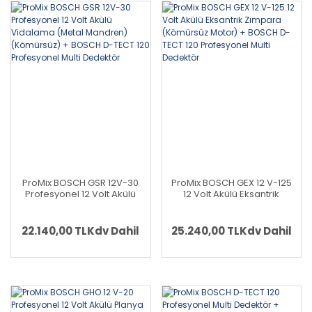
ProMix BOSCH GSR 12V-30
ProMix BOSCH GEX 12 V-125
Profesyonel 12 Volt Akülü
12 Volt Akülü Eksantrik
Vidalama (Metal Mandren)
Zımpara (Kömürsüz Motor)
(Kömürsüz) + BOSCH D-
+ BOSCH D-TECT 120
TECT 120 Profesyonel Multi
Profesyonel Multi Dedektör
22.140,00 TL
Kdv Dahil
25.240,00 TL
Kdv Dahil
Dedektör