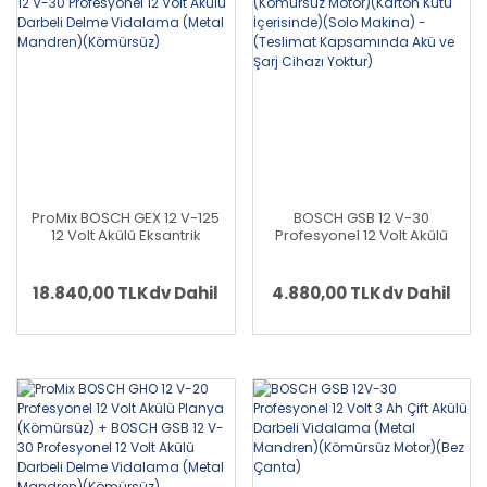
ProMix BOSCH GEX 12 V-125
BOSCH GSB 12 V-30
12 Volt Akülü Eksantrik
Profesyonel 12 Volt Akülü
Zımpara (Kömürsüz Motor)
Delme Vidalama (Metal
+ BOSCH GSB 12 V-30
Mandren)(Kömürsüz
Profesyonel 12 Volt Akülü
Motor)(Karton Kutu
18.840,00 TL
Kdv Dahil
4.880,00 TL
Kdv Dahil
Darbeli Delme Vidalama
İçerisinde)(Solo Makina) -
(Metal Mandren)
(Teslimat Kapsamında Akü
(Kömürsüz)
ve Şarj Cihazı Yoktur)