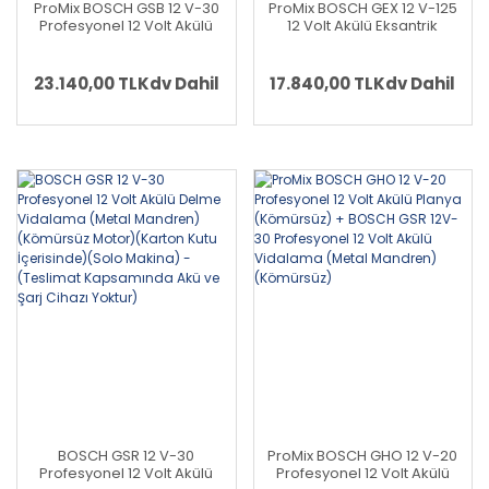
ProMix BOSCH GSB 12 V-30
ProMix BOSCH GEX 12 V-125
Profesyonel 12 Volt Akülü
12 Volt Akülü Eksantrik
Darbeli Delme Vidalama
Zımpara (Kömürsüz Motor)
(Metal Mandren)
+ BOSCH GSR 12V-30
(Kömürsüz) + BOSCH D-
Profesyonel 12 Volt Akülü
23.140,00 TL
Kdv Dahil
17.840,00 TL
Kdv Dahil
TECT 120 Profesyonel Multi
Vidalama (Metal Mandren)
Dedektör
(Kömürsüz)
BOSCH GSR 12 V-30
ProMix BOSCH GHO 12 V-20
Profesyonel 12 Volt Akülü
Profesyonel 12 Volt Akülü