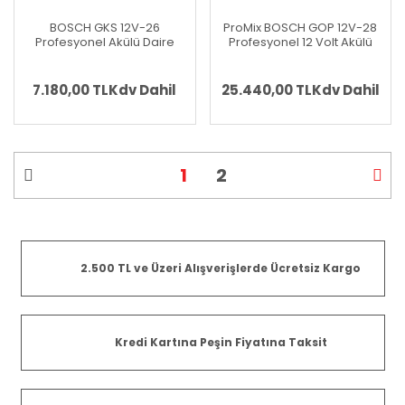
BOSCH GKS 12V-26
ProMix BOSCH GOP 12V-28
Profesyonel Akülü Daire
Profesyonel 12 Volt Akülü
Testere (Karton Kutu
Raspalama Makinesi
İçerisinde) (Solo Makina) -
(Kömürsüz) + BOSCH GKS
(Teslimat Kapsamında Akü
12V-26 Profesyonel 12 Volt
7.180,00 TL
Kdv Dahil
25.440,00 TL
Kdv Dahil
ve Şarj Cihazı Yoktur)
Akülü Daire Testere
1
2
2.500 TL ve Üzeri Alışverişlerde Ücretsiz Kargo
Kredi Kartına Peşin Fiyatına Taksit