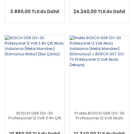
Delme Vidalama (Metal
Planya (Kömürsüz) +
Mandren)(Kömürsüz
BOSCH GSR 12V-30
Motor)(Karton Kutu
Profesyonel 12 Volt Akülü
3.880,00 TL
Kdv Dahil
24.240,00 TL
Kdv Dahil
İçerisinde)(Solo Makina) -
Vidalama (Metal Mandren)
(Teslimat Kapsamında Akü
(Kömürsüz)
ve Şarj Cihazı Yoktur)
BOSCH GSR 12V-30
ProMix BOSCH GSR 12V-30
Profesyonel 12 Volt 3 Ah Çift
Profesyonel 12 Volt Akülü
Akülü Vidalama (Metal
Vidalama (Metal Mandren)
Mandren) (Kömürsüz
(Kömürsüz) + BOSCH GST
Motor) (Bez Çanta)
12V-70 Profesyonel 12 Volt
10.860,00 TL
Kdv Dahil
17.340,00 TL
Kdv Dahil