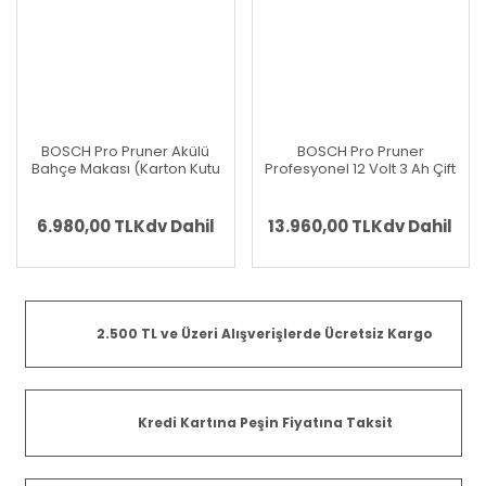
BOSCH Pro Pruner Akülü
BOSCH Pro Pruner
Bahçe Makası (Karton Kutu
Profesyonel 12 Volt 3 Ah Çift
İçerisinde) (Solo Makina) -
Akülü Bahçe Makası (Bez
(Teslimat Kapsamında Akü
Çanta)
ve Şarj Cihazı Yoktur)
6.980,00 TL
Kdv Dahil
13.960,00 TL
Kdv Dahil
2.500 TL ve Üzeri Alışverişlerde Ücretsiz Kargo
Kredi Kartına Peşin Fiyatına Taksit