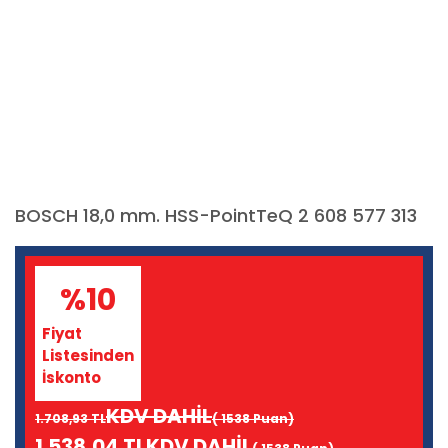
BOSCH 18,0 mm. HSS-PointTeQ 2 608 577 313
%10
Fiyat
Listesinden
İskonto
KDV DAHİL
1.708,93 TL
( 1538 Puan)
1.538,04 TL
KDV DAHİL