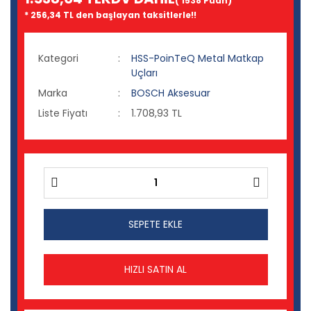
( 1538 Puan)
* 256,34 TL den başlayan taksitlerle!!
Kategori
HSS-PoinTeQ Metal Matkap
Uçları
Marka
BOSCH Aksesuar
Liste Fiyatı
1.708,93 TL
SEPETE EKLE
HIZLI SATIN AL