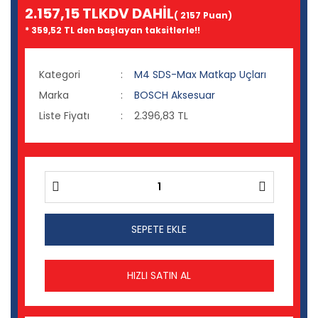
2.157,15 TL
KDV DAHİL
( 2157 Puan)
* 359,52 TL den başlayan taksitlerle!!
Kategori
M4 SDS-Max Matkap Uçları
Marka
BOSCH Aksesuar
Liste Fiyatı
2.396,83 TL
SEPETE EKLE
HIZLI SATIN AL