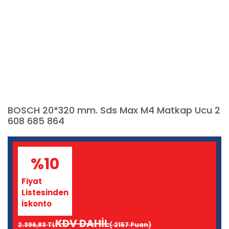
BOSCH 20*320 mm. Sds Max M4 Matkap Ucu 2
608 685 864
%10
Fiyat
Listesinden
İskonto
KDV DAHİL
2.396,83 TL
( 2157 Puan)