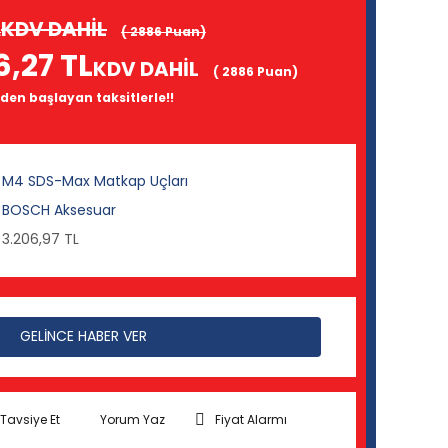
KDV DAHİL
L
( 2886 Puan)
6,27 TL
KDV DAHİL
( 2886 Puan)
 den başlayan taksitlerle!!
M4 SDS-Max Matkap Uçları
BOSCH Aksesuar
3.206,97 TL
GELİNCE HABER VER
Tavsiye Et
Yorum Yaz
Fiyat Alarmı