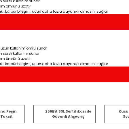
n süreli kullanım sunar
anım ömrünü uzatır
lı karbür bileşimi, ucun daha fazla dayanıklı olmasını sağlar
a uzun kullanım ömrü sunar
n süreli kullanım sunar
anım ömrünü uzatır
lı karbür bileşimi, ucun daha fazla dayanıklı olmasını sağlar
er konularda yetersiz gördüğünüz noktaları öneri formunu kullanarak tara
ına Peşin
256Bit SSL Sertifikası ile
Kusu
 Taksit
Güvenli Alışveriş
Sev
Bu ürüne ilk yorumu siz yapın!