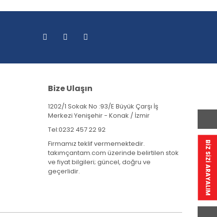
Bize Ulaşın
1202/1 Sokak No :93/E Büyük Çarşı İş
Merkezi Yenişehir - Konak / İzmir
Tel:
0232 457 22 92
Firmamız teklif vermemektedir.
BİZ SİZİ ARAYALIM
takımçantam.com üzerinde belirtilen stok
ve fiyat bilgileri; güncel, doğru ve
geçerlidir.