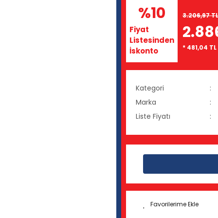
%10
3.206,97 T
2.88
Fiyat
Listesinden
* 481,04 TL
İskonto
Kategori
Marka
Liste Fiyatı