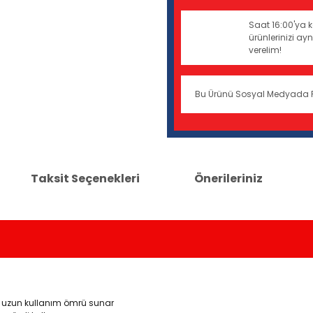
Saat 16:00'ya k
ürünlerinizi a
verelim!
Bu Ürünü Sosyal Medyada 
Taksit Seçenekleri
Önerileriniz
a uzun kullanım ömrü sunar