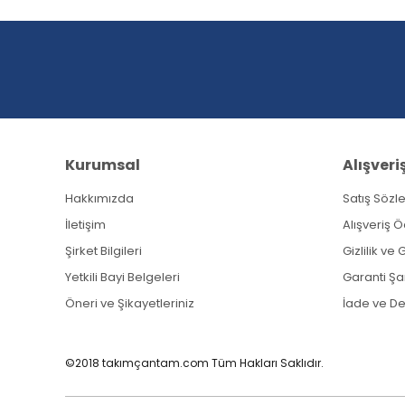
Ürün açıklamasında eksik bilgiler bulunuyor.
Ürün bilgilerinde hatalar bulunuyor.
Ürün fiyatı diğer sitelerden daha pahalı.
Bu ürüne benzer farklı alternatifler olmalı.
Kurumsal
Alışveri
Hakkımızda
Satış Sözl
İletişim
Alışveriş 
Şirket Bilgileri
Gizlilik ve
Yetkili Bayi Belgeleri
Garanti Şar
Öneri ve Şikayetleriniz
İade ve D
©2018 takımçantam.com Tüm Hakları Saklıdır.