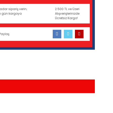
adar sipariş verin;
2.500 TL ve Üzeri
ynı gün kargoya
Alışverişlerinizde
Ücretsiz Kargo!
Paylaş