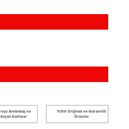
fımıza iletebilirsiniz.
rsuz Ambalaj ve
%100 Orijinal ve Garantili
kiyat Kalitesi
Ürünler