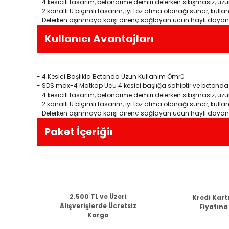
- 4 kesicili tasarım, betonarme demiri delerken sıkışmasız, uzu
- 2 kanallı U biçimli tasarım, iyi toz atma olanağı sunar, kull
- Delerken aşınmaya karşı direnç sağlayan ucun hayli dayanık
Kullanıcı Avantajları
- 4 Kesici Başlıkla Betonda Uzun Kullanım Ömrü
- SDS max-4 Matkap Ucu 4 kesici başlığa sahiptir ve betond
- 4 kesicili tasarım, betonarme demiri delerken sıkışmasız, uzu
- 2 kanallı U biçimli tasarım, iyi toz atma olanağı sunar, kull
- Delerken aşınmaya karşı direnç sağlayan ucun hayli dayanık
Paket İçeriğiı
Bu ürünün fiyat bilgisi, resim, ürün açıklamalarında ve diğ
2.500 TL ve Üzeri
Kredi Kart
Görüş ve önerileriniz için teşekkür ederiz.
Alışverişlerde Ücretsiz
Fiyatına
Kargo
Ürün resmi kalitesiz, bozuk veya görüntülenemiyor.