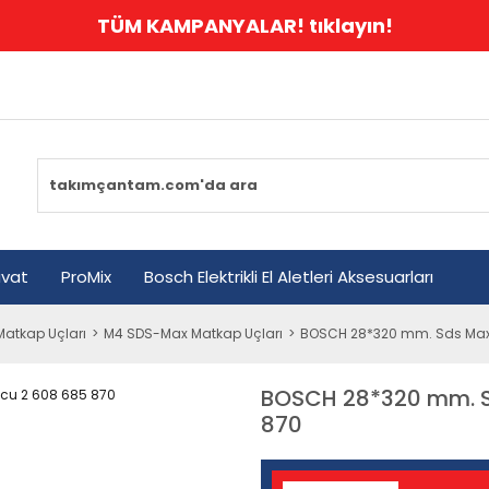
TÜM KAMPANYALAR! tıklayın!
avat
ProMix
Bosch Elektrikli El Aletleri Aksesuarları
atkap Uçları
M4 SDS-Max Matkap Uçları
BOSCH 28*320 mm. Sds Max
BOSCH 28*320 mm. S
870