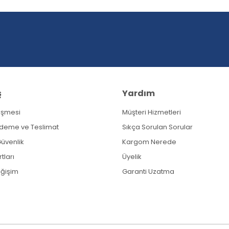
Yorum Yaz
ş
Yardım
eşmesi
Müşteri Hizmetleri
Gönder
Ödeme ve Teslimat
Sıkça Sorulan Sorular
 Güvenlik
Kargom Nerede
tları
Üyelik
eğişim
Garanti Uzatma