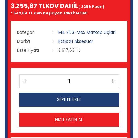
3.255,87 TL
KDV DAHİL
( 3256 Puan)
* 542,64 TL den başlayan taksitlerle!!
Kategori
M4 SDS-Max Matkap Uçları
Marka
BOSCH Aksesuar
Liste Fiyatı
3.617,63 TL
SEPETE EKLE
HIZLI SATIN AL