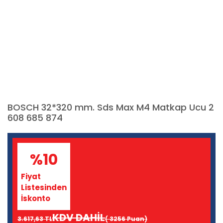
BOSCH 32*320 mm. Sds Max M4 Matkap Ucu 2
608 685 874
%10
Fiyat
Listesinden
İskonto
KDV DAHİL
3.617,63 TL
( 3256 Puan)