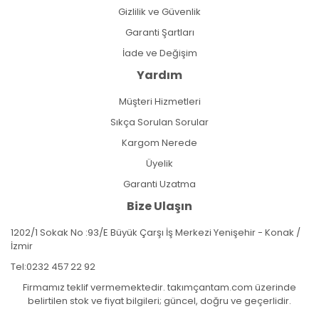
Gizlilik ve Güvenlik
Garanti Şartları
İade ve Değişim
Yardım
Müşteri Hizmetleri
Sıkça Sorulan Sorular
Kargom Nerede
Üyelik
Garanti Uzatma
Bize Ulaşın
1202/1 Sokak No :93/E Büyük Çarşı İş Merkezi Yenişehir - Konak /
İzmir
Tel:
0232 457 22 92
Firmamız teklif vermemektedir. takımçantam.com üzerinde
belirtilen stok ve fiyat bilgileri; güncel, doğru ve geçerlidir.