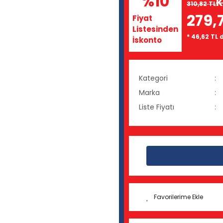
%10
K
310,82 TL
279,
Fiyat
Listesinden
* 46,62 TL 
İskonto
Kategori
Marka
Liste Fiyatı