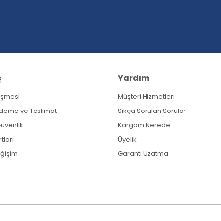
ş
Yardım
eşmesi
Müşteri Hizmetleri
Gönder
Ödeme ve Teslimat
Sıkça Sorulan Sorular
 Güvenlik
Kargom Nerede
tları
Üyelik
eğişim
Garanti Uzatma