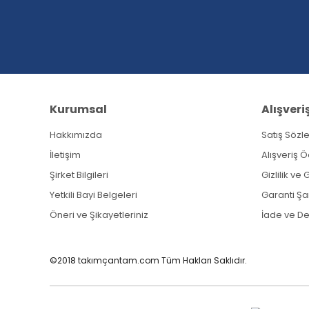
Ürün bilgilerinde hatalar bulunuyor.
Ürün fiyatı diğer sitelerden daha pahalı.
Bu ürüne benzer farklı alternatifler olmalı.
Kurumsal
Alışveri
Hakkımızda
Satış Sözl
İletişim
Alışveriş 
Şirket Bilgileri
Gizlilik ve
Yetkili Bayi Belgeleri
Garanti Şar
Öneri ve Şikayetleriniz
İade ve D
©2018 takımçantam.com Tüm Hakları Saklıdır.