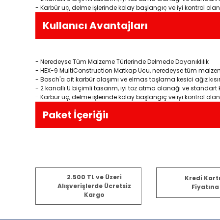
- Karbür uç, delme işlerinde kolay başlangıç ve iyi kontrol ola
Kullanıcı Avantajları
- Neredeyse Tüm Malzeme Türlerinde Delmede Dayanıklılık
- HEX-9 MultiConstruction Matkap Ucu, neredeyse tüm malzeme
- Bosch'a ait karbür alaşımı ve elmas taşlama kesici ağız kısı
- 2 kanallı U biçimli tasarım, iyi toz atma olanağı ve standar
- Karbür uç, delme işlerinde kolay başlangıç ve iyi kontrol ola
Paket İçeriğiı
Bu ürünün fiyat bilgisi, resim, ürün açıklamalarında ve diğ
2.500 TL ve Üzeri
Kredi Kart
Görüş ve önerileriniz için teşekkür ederiz.
Alışverişlerde Ücretsiz
Fiyatına
Kargo
Ürün resmi kalitesiz, bozuk veya görüntülenemiyor.
Ürün açıklamasında eksik bilgiler bulunuyor.