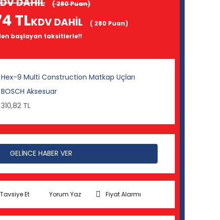
DV DAHİL
( 280 Puan)
74 TL
KDV DAHİL
( 280 Puan)
den başlayan taksitlerle!!
Hex-9 Multi Construction Matkap Uçları
BOSCH Aksesuar
310,82 TL
GELİNCE HABER VER
Tavsiye Et
Yorum Yaz
Fiyat Alarmı