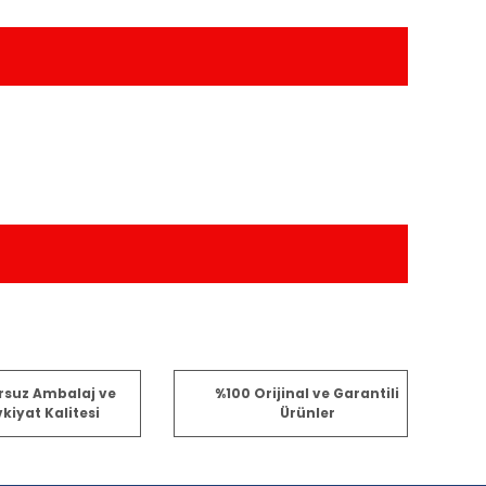
fımıza iletebilirsiniz.
rsuz Ambalaj ve
%100 Orijinal ve Garantili
kiyat Kalitesi
Ürünler