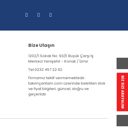
Bize Ulaşın
1202/1 Sokak No :93/E Büyük Çarşı İş
Merkezi Yenişehir - Konak / İzmir
Tel:
0232 457 22 92
Firmamız teklif vermemektedir.
BİZ SİZİ ARAYALIM
takımçantam.com üzerinde belirtilen stok
ve fiyat bilgileri; güncel, doğru ve
geçerlidir.