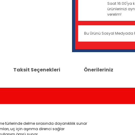
Saat 16:00'ya k
ürünlerinizi a
verelim!
Bu Ürünü Sosyal Medyada 
Taksit Seçenekleri
Önerileriniz
 türlerinde delme sırasında dayanıklılık sunar
mları, uç için aşınma direnci sağlar
t kullanım ömrü sunar