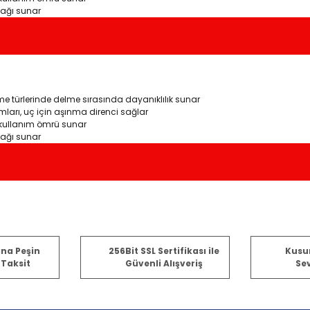
nağı sunar
 türlerinde delme sırasında dayanıklılık sunar
mları, uç için aşınma direnci sağlar
t kullanım ömrü sunar
nağı sunar
er konularda yetersiz gördüğünüz noktaları öneri formunu kullanarak tara
ına Peşin
256Bit SSL Sertifikası ile
Kusu
 Taksit
Güvenli Alışveriş
Sev
Bu ürüne ilk yorumu siz yapın!
Yorum Yaz