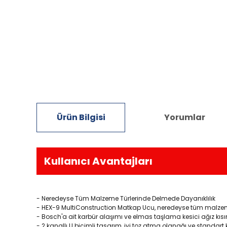
Ürün Bilgisi
Yorumlar
Kullanıcı Avantajları
- Neredeyse Tüm Malzeme Türlerinde Delmede Dayanıklılık
- HEX-9 MultiConstruction Matkap Ucu, neredeyse tüm malzeme
- Bosch'a ait karbür alaşımı ve elmas taşlama kesici ağız kısı
- 2 kanallı U biçimli tasarım, iyi toz atma olanağı ve standar