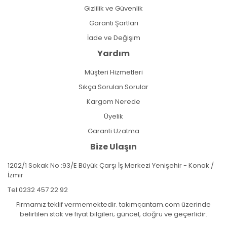
Gizlilik ve Güvenlik
Garanti Şartları
İade ve Değişim
Yardım
Müşteri Hizmetleri
Sıkça Sorulan Sorular
Kargom Nerede
Üyelik
Garanti Uzatma
Bize Ulaşın
1202/1 Sokak No :93/E Büyük Çarşı İş Merkezi Yenişehir - Konak /
İzmir
Tel:
0232 457 22 92
Firmamız teklif vermemektedir. takımçantam.com üzerinde
belirtilen stok ve fiyat bilgileri; güncel, doğru ve geçerlidir.