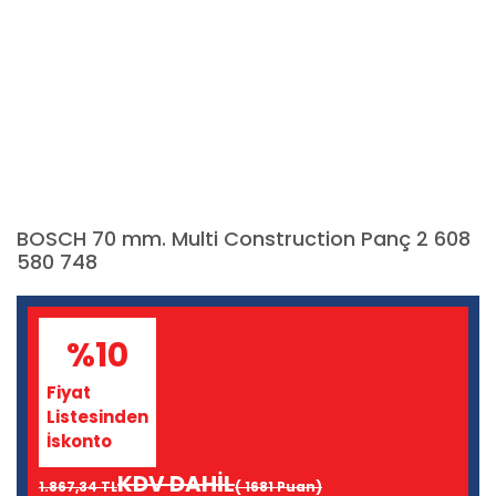
BOSCH 70 mm. Multi Construction Panç 2 608
580 748
%10
Fiyat
Listesinden
İskonto
KDV DAHİL
1.867,34 TL
( 1681 Puan)