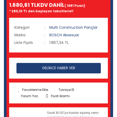
1.680,61 TL
KDV DAHİL
( 1681 Puan)
* 280,10 TL den başlayan taksitlerle!!
Kategori
Multi Construction Pançlar
Marka
BOSCH Aksesuar
Liste Fiyatı
1.867,34 TL
GELİNCE HABER VER
Tavsiye Et
Yorum Yaz
Fiyat Alarmı
Saat 16:00'ya kadar sipariş verin;