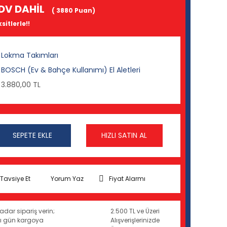
DV DAHİL
( 3880 Puan)
sitlerle!!
Lokma Takımları
BOSCH (Ev & Bahçe Kullanımı) El Aletleri
3.880,00 TL
SEPETE EKLE
HIZLI SATIN AL
Tavsiye Et
Yorum Yaz
Fiyat Alarmı
adar sipariş verin;
2.500 TL ve Üzeri
ynı gün kargoya
Alışverişlerinizde