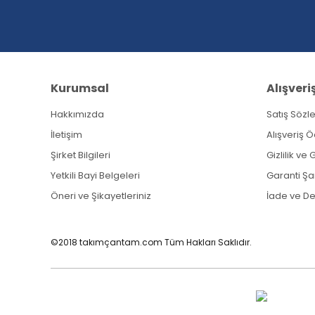
Ürün fiyatı diğer sitelerden daha pahalı.
Bu ürüne benzer farklı alternatifler olmalı.
Kurumsal
Alışveri
Hakkımızda
Satış Sözl
İletişim
Alışveriş 
Şirket Bilgileri
Gizlilik ve
Yetkili Bayi Belgeleri
Garanti Şar
Öneri ve Şikayetleriniz
İade ve D
©2018 takımçantam.com Tüm Hakları Saklıdır.