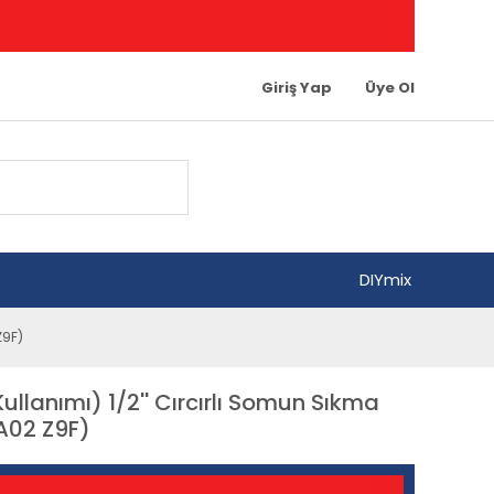
Giriş Yap
Üye Ol
DIYmix
Z9F)
llanımı) 1/2'' Cırcırlı Somun Sıkma
 A02 Z9F)