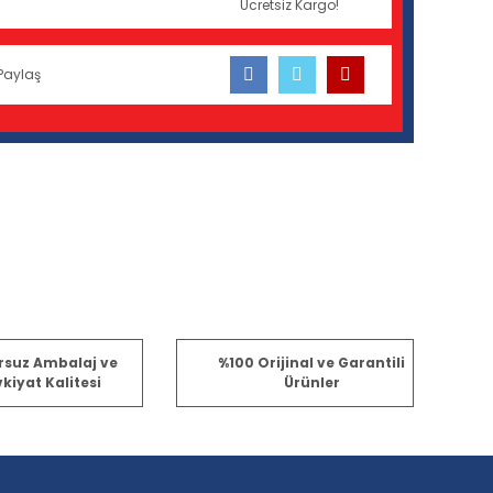
Ücretsiz Kargo!
Paylaş
fımıza iletebilirsiniz.
rsuz Ambalaj ve
%100 Orijinal ve Garantili
kiyat Kalitesi
Ürünler