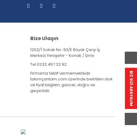
Bize Ulaşın
1202/1 Sokak No :93/E Büyük Çarşı İş
Merkezi Yenişehir - Konak / İzmir
Tel:
0232 457 22 92
Firmamız teklif vermemektedir.
BİZ SİZİ ARAYALIM
takımçantam.com üzerinde belirtilen stok
ve fiyat bilgileri; güncel, doğru ve
geçerlidir.