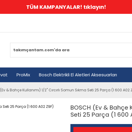
TÜM KAMPANYALAR! tıklayın!
avat
ProMix
Bosch Elektrikli El Aletleri Aksesuarları
Ev & Bahçe Kullanımı) 1/2'' Cırcırlı Somun Sıkma Seti 25 Parça (1 600 A02 
BOSCH (Ev & Bahçe Ku
Seti 25 Parça (1 600