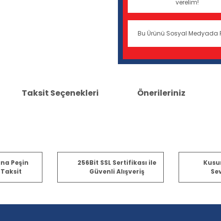
verelim!
Bu Ürünü Sosyal Medyada 
Taksit Seçenekleri
Önerileriniz
er konularda yetersiz gördüğünüz noktaları öneri formunu kullanarak tara
ına Peşin
256Bit SSL Sertifikası ile
Kusu
 Taksit
Güvenli Alışveriş
Sev
Bu ürüne ilk yorumu siz yapın!
Yorum Yaz