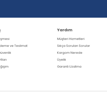
ş
Yardım
eşmesi
Müşteri Hizmetleri
Gönder
Ödeme ve Teslimat
Sıkça Sorulan Sorular
 Güvenlik
Kargom Nerede
tları
Üyelik
eğişim
Garanti Uzatma