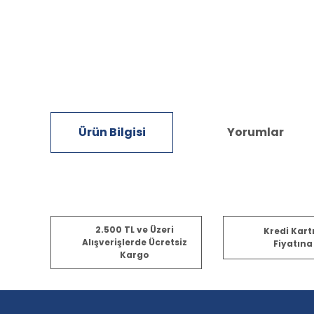
Ürün Bilgisi
Yorumlar
Bu ürünün fiyat bilgisi, resim, ürün açıklamalarında ve diğ
2.500 TL ve Üzeri
Kredi Kart
Görüş ve önerileriniz için teşekkür ederiz.
Alışverişlerde Ücretsiz
Fiyatına
Kargo
Ürün resmi kalitesiz, bozuk veya görüntülenemiyor.
Ürün açıklamasında eksik bilgiler bulunuyor.
Ürün bilgilerinde hatalar bulunuyor.