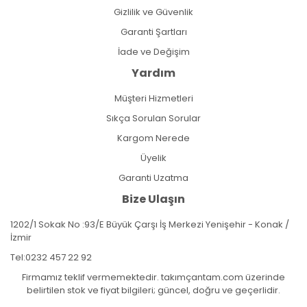
Gizlilik ve Güvenlik
Garanti Şartları
İade ve Değişim
Yardım
Müşteri Hizmetleri
Sıkça Sorulan Sorular
Kargom Nerede
Üyelik
Garanti Uzatma
Bize Ulaşın
1202/1 Sokak No :93/E Büyük Çarşı İş Merkezi Yenişehir - Konak /
İzmir
Tel:
0232 457 22 92
Firmamız teklif vermemektedir. takımçantam.com üzerinde
belirtilen stok ve fiyat bilgileri; güncel, doğru ve geçerlidir.