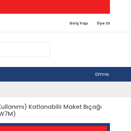
Giriş Yap
Üye Ol
DIYmix
llanımı) Katlanabilir Maket Bıçağı
 W7M)