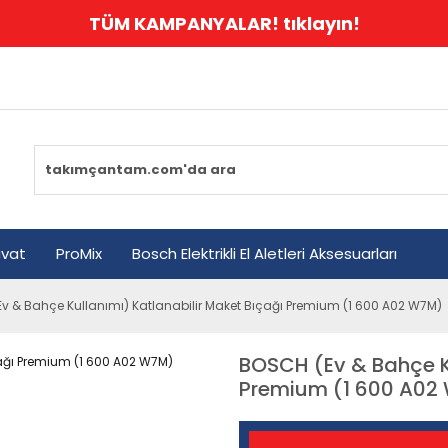
TÜM KAMPANYALAR! tıklayın!
avat
ProMix
Bosch Elektrikli El Aletleri Aksesuarları
v & Bahçe Kullanımı) Katlanabilir Maket Bıçağı Premium (1 600 A02 W7M)
BOSCH (Ev & Bahçe Ku
Premium (1 600 A02