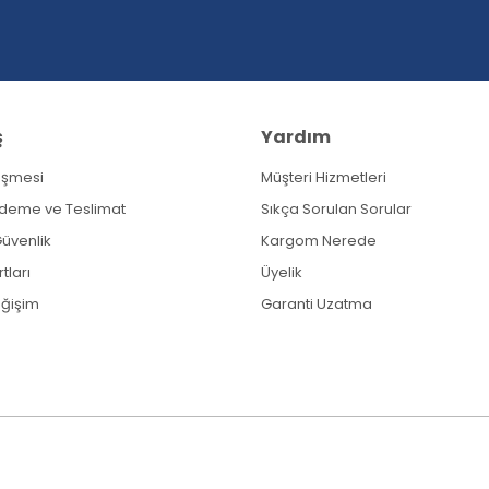
ş
Yardım
eşmesi
Müşteri Hizmetleri
Gönder
Ödeme ve Teslimat
Sıkça Sorulan Sorular
 Güvenlik
Kargom Nerede
tları
Üyelik
eğişim
Garanti Uzatma