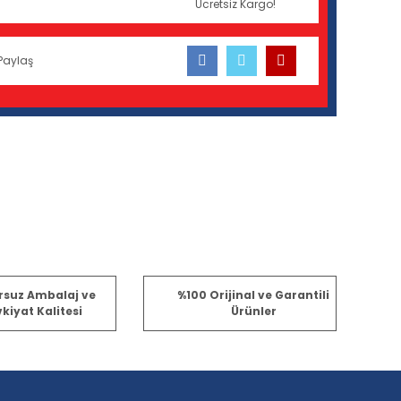
Ücretsiz Kargo!
Paylaş
fımıza iletebilirsiniz.
rsuz Ambalaj ve
%100 Orijinal ve Garantili
kiyat Kalitesi
Ürünler