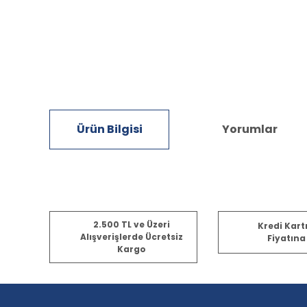
Ürün Bilgisi
Yorumlar
Bu ürünün fiyat bilgisi, resim, ürün açıklamalarında ve diğ
2.500 TL ve Üzeri
Kredi Kart
Görüş ve önerileriniz için teşekkür ederiz.
Alışverişlerde Ücretsiz
Fiyatına
Kargo
Ürün resmi kalitesiz, bozuk veya görüntülenemiyor.
Ürün açıklamasında eksik bilgiler bulunuyor.
Ürün bilgilerinde hatalar bulunuyor.