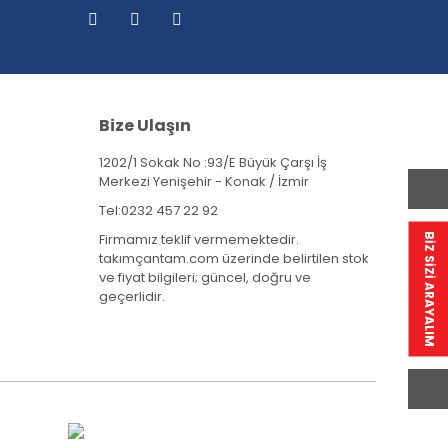
Bize Ulaşın
1202/1 Sokak No :93/E Büyük Çarşı İş
Merkezi Yenişehir - Konak / İzmir
Tel:
0232 457 22 92
Firmamız teklif vermemektedir.
BİZ SİZİ ARAYALIM
takımçantam.com üzerinde belirtilen stok
ve fiyat bilgileri; güncel, doğru ve
geçerlidir.