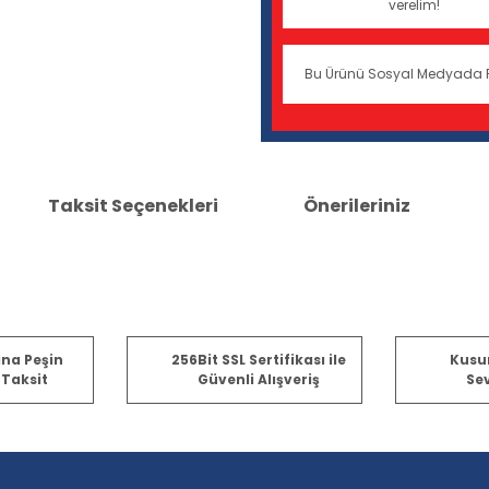
verelim!
Bu Ürünü Sosyal Medyada 
Taksit Seçenekleri
Önerileriniz
er konularda yetersiz gördüğünüz noktaları öneri formunu kullanarak tara
ına Peşin
256Bit SSL Sertifikası ile
Kusu
 Taksit
Güvenli Alışveriş
Sev
Bu ürüne ilk yorumu siz yapın!
Yorum Yaz