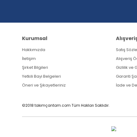
Ürün fiyatı diğer sitelerden daha pahalı.
Bu ürüne benzer farklı alternatifler olmalı.
Kurumsal
Alışveri
Hakkımızda
Satış Sözl
İletişim
Alışveriş 
Şirket Bilgileri
Gizlilik ve
Yetkili Bayi Belgeleri
Garanti Şar
Öneri ve Şikayetleriniz
İade ve D
©2018 takımçantam.com Tüm Hakları Saklıdır.