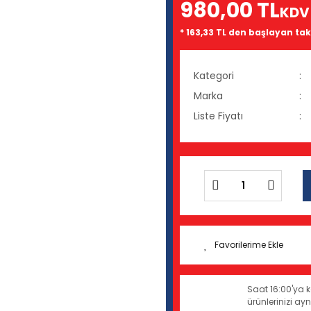
980,00 TL
KDV
* 163,33 TL den başlayan taks
Kategori
Marka
Liste Fiyatı
Saat 16:00'ya k
ürünlerinizi a