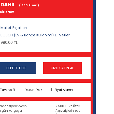
 DAHİL
( 980 Puan)
itlerle!!
Maket Bıçakları
BOSCH (Ev & Bahçe Kullanımı) El Aletleri
980,00 TL
SEPETE EKLE
HIZLI SATIN AL
Tavsiye Et
Yorum Yaz
Fiyat Alarmı
adar sipariş verin;
2.500 TL ve Üzeri
ynı gün kargoya
Alışverişlerinizde