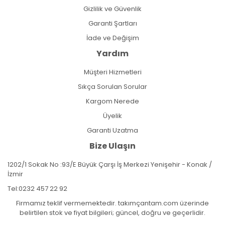
Gizlilik ve Güvenlik
Garanti Şartları
İade ve Değişim
Yardım
Müşteri Hizmetleri
Sıkça Sorulan Sorular
Kargom Nerede
Üyelik
Garanti Uzatma
Bize Ulaşın
1202/1 Sokak No :93/E Büyük Çarşı İş Merkezi Yenişehir - Konak /
İzmir
Tel:
0232 457 22 92
Firmamız teklif vermemektedir. takımçantam.com üzerinde
belirtilen stok ve fiyat bilgileri; güncel, doğru ve geçerlidir.