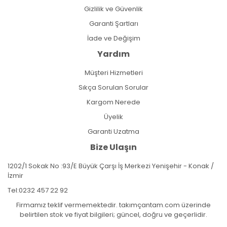
Gizlilik ve Güvenlik
Garanti Şartları
İade ve Değişim
Yardım
Müşteri Hizmetleri
Sıkça Sorulan Sorular
Kargom Nerede
Üyelik
Garanti Uzatma
Bize Ulaşın
1202/1 Sokak No :93/E Büyük Çarşı İş Merkezi Yenişehir - Konak /
İzmir
Tel:
0232 457 22 92
Firmamız teklif vermemektedir. takımçantam.com üzerinde
belirtilen stok ve fiyat bilgileri; güncel, doğru ve geçerlidir.