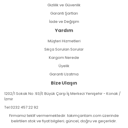
Gizlilik ve Güvenlik
Garanti Şartları
İade ve Değişim
Yardım
Müşteri Hizmetleri
Sıkça Sorulan Sorular
Kargom Nerede
Üyelik
Garanti Uzatma
Bize Ulaşın
1202/1 Sokak No :93/E Büyük Çarşı İş Merkezi Yenişehir - Konak /
İzmir
Tel:
0232 457 22 92
Firmamız teklif vermemektedir. takımçantam.com üzerinde
belirtilen stok ve fiyat bilgileri; güncel, doğru ve geçerlidir.