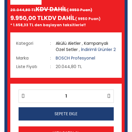
KDV DAHİL
20.044,80 TL
( 9950 Puan)
9.950,00 TL
KDV DAHİL
( 9950 Puan)
* 1.658,33 TL den başlayan taksitlerle!!
Kategori
Akülü Aletler
,
Kampanyalı
Özel Setler
,
İndirimli Ürünler 2
Marka
BOSCH Profesyonel
Liste Fiyatı
20.044,80 TL
SEPETE EKLE