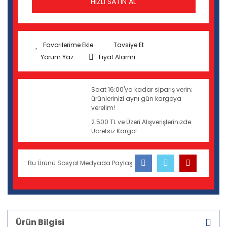
HIZLI SATIN AL
Tavsiye Et
Yorum Yaz
Fiyat Alarmı
Saat 16:00'ya kadar sipariş verin;
ürünlerinizi aynı gün kargoya
verelim!
2.500 TL ve Üzeri Alışverişlerinizde
Ücretsiz Kargo!
Bu Ürünü Sosyal Medyada Paylaş
Ürün Bilgisi