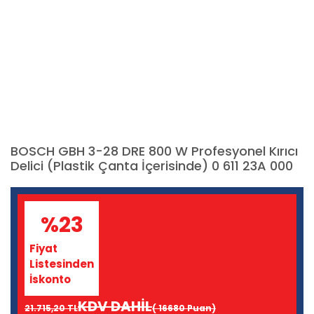
BOSCH GBH 3-28 DRE 800 W Profesyonel Kırıcı
Delici (Plastik Çanta İçerisinde) 0 611 23A 000
%23
Fiyat
Listesinden
İskonto
KDV DAHİL
21.715,20 TL
( 16680 Puan)