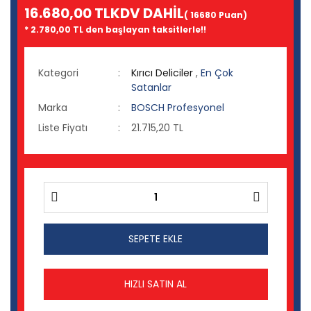
16.680,00 TL
KDV DAHİL
( 16680 Puan)
* 2.780,00 TL den başlayan taksitlerle!!
Kategori
Kırıcı Deliciler
,
En Çok
Satanlar
Marka
BOSCH Profesyonel
Liste Fiyatı
21.715,20 TL
SEPETE EKLE
HIZLI SATIN AL