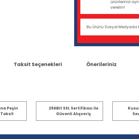
ürünlerinizi a
verelim!
Bu Ürünü Sosyal Medyada 
Taksit Seçenekleri
Önerileriniz
er konularda yetersiz gördüğünüz noktaları öneri formunu kullanarak tara
ına Peşin
256Bit SSL Sertifikası ile
Kusu
 Taksit
Güvenli Alışveriş
Sev
Bu ürüne ilk yorumu siz yapın!
Yorum Yaz