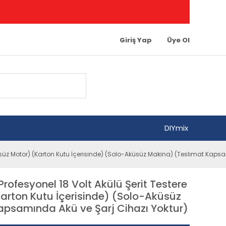
Giriş Yap
Üye Ol
DIYmix
rsüz Motor) (Karton Kutu İçerisinde) (Solo-Aküsüz Makina) (Teslimat Kapsa
ofesyonel 18 Volt Akülü Şerit Testere
arton Kutu İçerisinde) (Solo-Aküsüz
apsamında Akü ve Şarj Cihazı Yoktur)