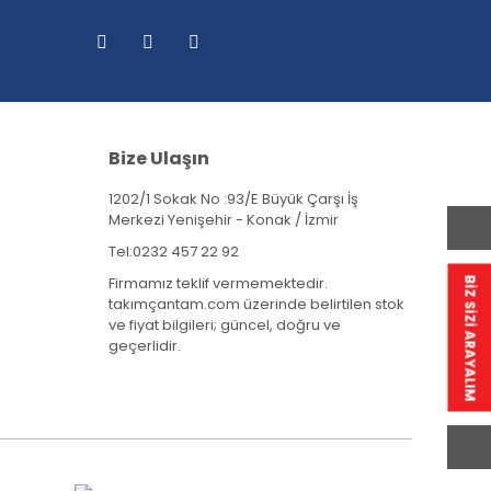
Bize Ulaşın
1202/1 Sokak No :93/E Büyük Çarşı İş
Merkezi Yenişehir - Konak / İzmir
Tel:
0232 457 22 92
Firmamız teklif vermemektedir.
BİZ SİZİ ARAYALIM
takımçantam.com üzerinde belirtilen stok
ve fiyat bilgileri; güncel, doğru ve
geçerlidir.