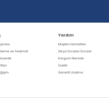
ş
Yardım
eşmesi
Müşteri Hizmetleri
Gönder
Ödeme ve Teslimat
Sıkça Sorulan Sorular
 Güvenlik
Kargom Nerede
tları
Üyelik
eğişim
Garanti Uzatma