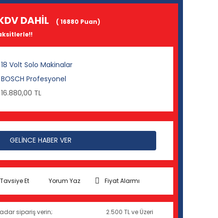
KDV DAHİL
( 16880 Puan)
ksitlerle!!
18 Volt Solo Makinalar
BOSCH Profesyonel
16.880,00 TL
GELİNCE HABER VER
Tavsiye Et
Yorum Yaz
Fiyat Alarmı
adar sipariş verin;
2.500 TL ve Üzeri