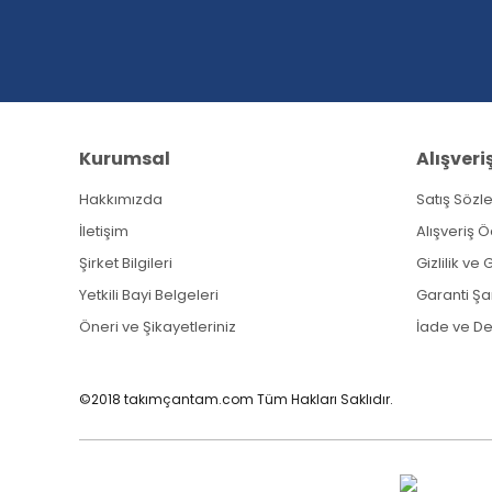
Ürün bilgilerinde hatalar bulunuyor.
Ürün fiyatı diğer sitelerden daha pahalı.
Bu ürüne benzer farklı alternatifler olmalı.
Kurumsal
Alışveri
Hakkımızda
Satış Sözl
İletişim
Alışveriş 
Şirket Bilgileri
Gizlilik ve
Yetkili Bayi Belgeleri
Garanti Şar
Öneri ve Şikayetleriniz
İade ve D
©2018 takımçantam.com Tüm Hakları Saklıdır.