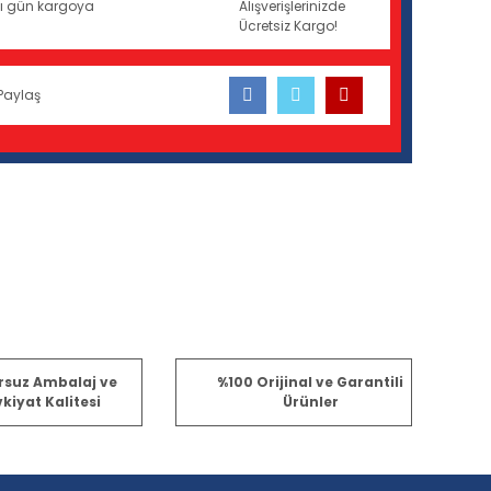
ynı gün kargoya
Alışverişlerinizde
Ücretsiz Kargo!
Paylaş
fımıza iletebilirsiniz.
rsuz Ambalaj ve
%100 Orijinal ve Garantili
kiyat Kalitesi
Ürünler