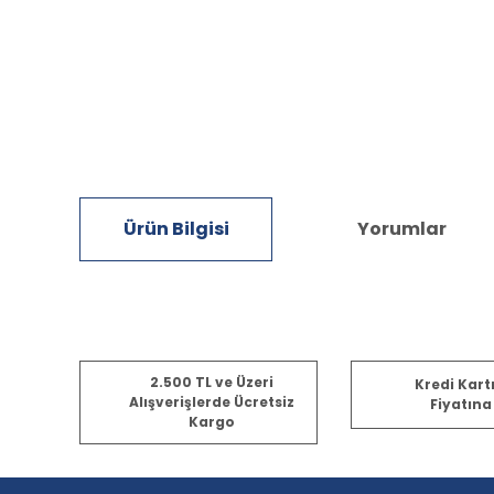
Ürün Bilgisi
Yorumlar
Bu ürünün fiyat bilgisi, resim, ürün açıklamalarında ve diğ
2.500 TL ve Üzeri
Kredi Kart
Görüş ve önerileriniz için teşekkür ederiz.
Alışverişlerde Ücretsiz
Fiyatına
Kargo
Ürün resmi kalitesiz, bozuk veya görüntülenemiyor.
Ürün açıklamasında eksik bilgiler bulunuyor.