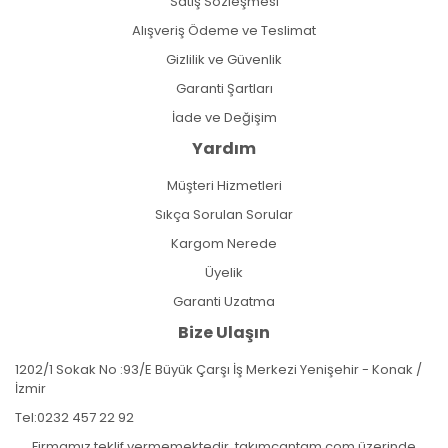
Satış Sözleşmesi
Alışveriş Ödeme ve Teslimat
Gizlilik ve Güvenlik
Garanti Şartları
İade ve Değişim
Yardım
Müşteri Hizmetleri
Sıkça Sorulan Sorular
Kargom Nerede
Üyelik
Garanti Uzatma
Bize Ulaşın
1202/1 Sokak No :93/E Büyük Çarşı İş Merkezi Yenişehir - Konak /
İzmir
Tel:
0232 457 22 92
Firmamız teklif vermemektedir. takımçantam.com üzerinde