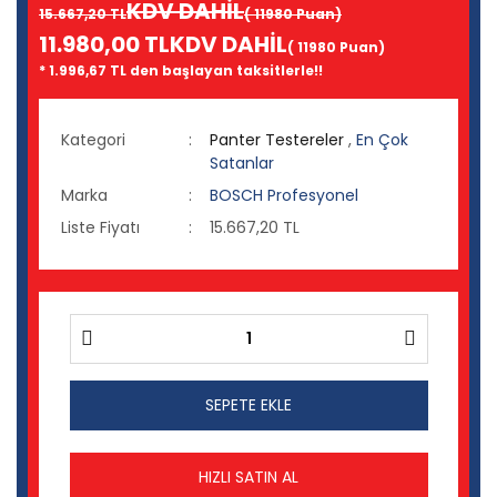
KDV DAHİL
15.667,20 TL
( 11980 Puan)
11.980,00 TL
KDV DAHİL
( 11980 Puan)
* 1.996,67 TL den başlayan taksitlerle!!
Kategori
Panter Testereler
,
En Çok
Satanlar
Marka
BOSCH Profesyonel
Liste Fiyatı
15.667,20 TL
SEPETE EKLE
HIZLI SATIN AL