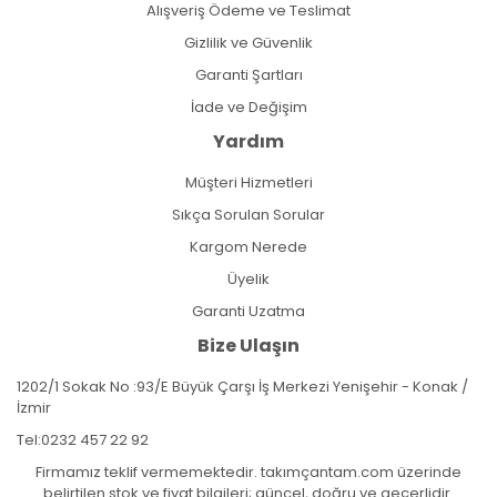
Alışveriş Ödeme ve Teslimat
Gizlilik ve Güvenlik
Garanti Şartları
İade ve Değişim
Yardım
Müşteri Hizmetleri
Sıkça Sorulan Sorular
Kargom Nerede
Üyelik
Garanti Uzatma
Bize Ulaşın
1202/1 Sokak No :93/E Büyük Çarşı İş Merkezi Yenişehir - Konak /
İzmir
Tel:
0232 457 22 92
Firmamız teklif vermemektedir. takımçantam.com üzerinde
belirtilen stok ve fiyat bilgileri; güncel, doğru ve geçerlidir.