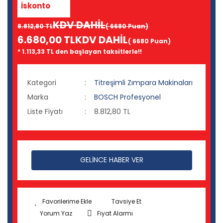
İskonto
KDV DAHİL
8.812,80 TL
( 6680 Puan)
6.680,00 TL
KDV DAHİL
( 6680 Puan)
* 1.113,33 TL den başlayan taksitlerle!!
Kategori
Titreşimli Zımpara Makinaları
Marka
BOSCH Profesyonel
Liste Fiyatı
8.812,80 TL
GELİNCE HABER VER
Tavsiye Et
Yorum Yaz
Fiyat Alarmı