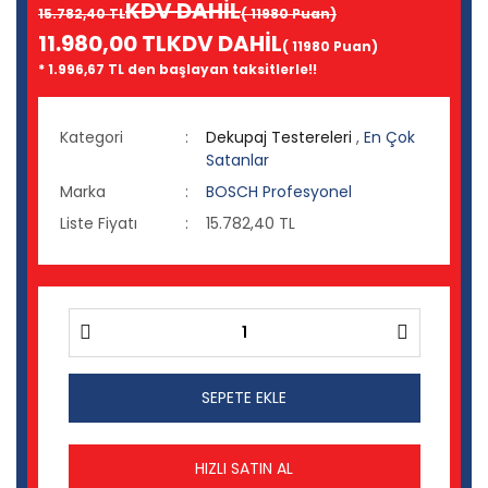
KDV DAHİL
15.782,40 TL
( 11980 Puan)
11.980,00 TL
KDV DAHİL
( 11980 Puan)
* 1.996,67 TL den başlayan taksitlerle!!
Kategori
Dekupaj Testereleri
,
En Çok
Satanlar
Marka
BOSCH Profesyonel
Liste Fiyatı
15.782,40 TL
SEPETE EKLE
HIZLI SATIN AL