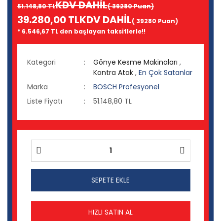
KDV DAHİL
51.148,80 TL
( 39280 Puan)
39.280,00 TL
KDV DAHİL
( 39280 Puan)
* 6.546,67 TL den başlayan taksitlerle!!
Kategori
Gönye Kesme Makinaları
,
Kontra Atak
,
En Çok Satanlar
Marka
BOSCH Profesyonel
Liste Fiyatı
51.148,80 TL
SEPETE EKLE
HIZLI SATIN AL