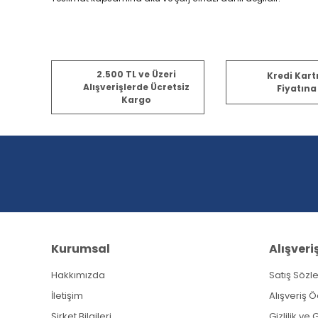
Bu ürünün fiyat bilgisi, resim, ürün açıklamalarında ve diğ
2.500 TL ve Üzeri
Kredi Kart
Görüş ve önerileriniz için teşekkür ederiz.
Alışverişlerde Ücretsiz
Fiyatına
Kargo
Ürün resmi kalitesiz, bozuk veya görüntülenemiyor.
Ürün açıklamasında eksik bilgiler bulunuyor.
Ürün bilgilerinde hatalar bulunuyor.
Ürün fiyatı diğer sitelerden daha pahalı.
Bu ürüne benzer farklı alternatifler olmalı.
Kurumsal
Alışveri
Hakkımızda
Satış Sözl
İletişim
Alışveriş 
Şirket Bilgileri
Gizlilik ve