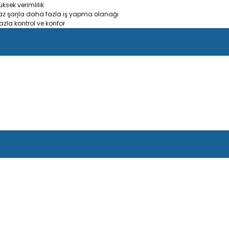
sek verimlilik
az şarjla daha fazla iş yapma olanağı
azla kontrol ve konfor