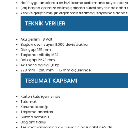
Hafif uygulamalarda en hızlı kesme performansı sayesinde yük
Şarj başına optimize edilmiş çalışma süresi sayesinde daha 
Yeni ve geliştirilmiş şık, ergonomik tutamağı sayesinde daha f
TEKNİK VERİLER
Akü gerilimi 18 Volt
Boştaki devir sayısı 11.000 devir/dakika
Disk çapı 125 mm
Taşlama mili dişi M 14
Delik çapı 22,23 mm
Akü hariç ağırlığı 1,6 kg
228 mm - 295 mm - 115 mm ölçülerinde
TESLİMAT KAPSAMI
Karton kutu içerinsinde
Tutamak
Koruma kapağı
Taşlama anahtarı
Sukma somunu
Bağlantı flanşı
Teslimat kapsamına akü ve şarj cihazı dahil değildir.