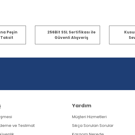
er konularda yetersiz gördüğünüz noktaları öneri formunu kullanarak tara
ına Peşin
256Bit SSL Sertifikası ile
Kusu
 Taksit
Güvenli Alışveriş
Sev
Bu ürüne ilk yorumu siz yapın!
Yorum Yaz
ş
Yardım
eşmesi
Müşteri Hizmetleri
Gönder
Ödeme ve Teslimat
Sıkça Sorulan Sorular
 Güvenlik
Kargom Nerede