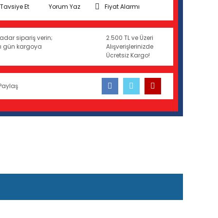
Tavsiye Et
Yorum Yaz
Fiyat Alarmı
adar sipariş verin;
2.500 TL ve Üzeri
ynı gün kargoya
Alışverişlerinizde
Ücretsiz Kargo!
Paylaş