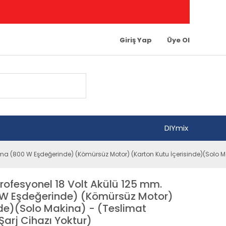
Giriş Yap
Üye Ol
DIYmix
a (800 W Eşdeğerinde) (Kömürsüz Motor) (Karton Kutu İçerisinde)(Solo M
ofesyonel 18 Volt Akülü 125 mm.
W Eşdeğerinde) (Kömürsüz Motor)
nde)(Solo Makina) - (Teslimat
arj Cihazı Yoktur)