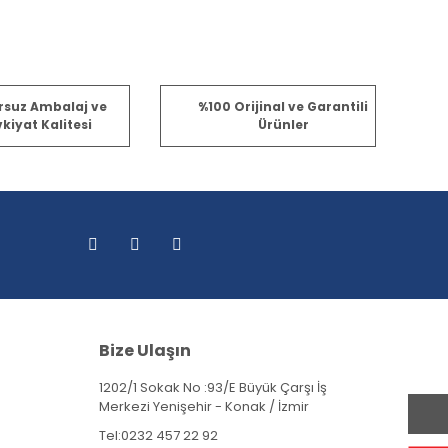
fımıza iletebilirsiniz.
rsuz Ambalaj ve
%100 Orijinal ve Garantili
kiyat Kalitesi
Ürünler
Bize Ulaşın
1202/1 Sokak No :93/E Büyük Çarşı İş
Merkezi Yenişehir - Konak / İzmir
Tel:
0232 457 22 92