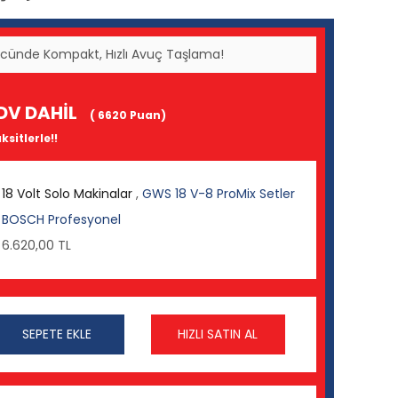
Gücünde Kompakt, Hızlı Avuç Taşlama!
DV DAHİL
( 6620 Puan)
ksitlerle!!
18 Volt Solo Makinalar
,
GWS 18 V-8 ProMix Setler
BOSCH Profesyonel
6.620,00 TL
SEPETE EKLE
HIZLI SATIN AL