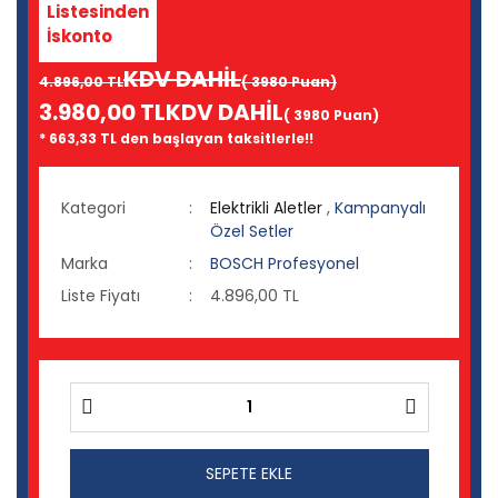
Listesinden
İskonto
KDV DAHİL
4.896,00 TL
( 3980 Puan)
3.980,00 TL
KDV DAHİL
( 3980 Puan)
* 663,33 TL den başlayan taksitlerle!!
Kategori
Elektrikli Aletler
,
Kampanyalı
Özel Setler
Marka
BOSCH Profesyonel
Liste Fiyatı
4.896,00 TL
SEPETE EKLE