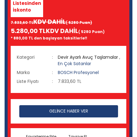
Listesinden
İskonto
KDV DAHİL
7.833,60 TL
( 5280 Puan)
5.280,00 TL
KDV DAHİL
( 5280 Puan)
* 880,00 TL den başlayan taksitlerle!!
Kategori
Devir Ayarlı Avuç Taşlamalar
,
En Çok Satanlar
Marka
BOSCH Profesyonel
Liste Fiyatı
7.833,60 TL
GELİNCE HABER VER
Tavsiye Et