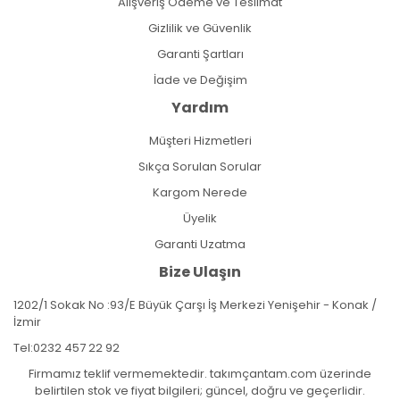
Alışveriş Ödeme ve Teslimat
Gizlilik ve Güvenlik
Garanti Şartları
İade ve Değişim
Yardım
Müşteri Hizmetleri
Sıkça Sorulan Sorular
Kargom Nerede
Üyelik
Garanti Uzatma
Bize Ulaşın
1202/1 Sokak No :93/E Büyük Çarşı İş Merkezi Yenişehir - Konak /
İzmir
Tel:
0232 457 22 92
Firmamız teklif vermemektedir. takımçantam.com üzerinde
belirtilen stok ve fiyat bilgileri; güncel, doğru ve geçerlidir.