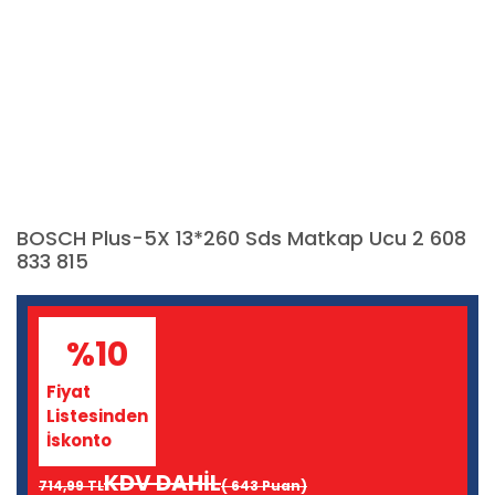
BOSCH Plus-5X 13*260 Sds Matkap Ucu 2 608
833 815
%10
Fiyat
Listesinden
İskonto
KDV DAHİL
714,99 TL
( 643 Puan)