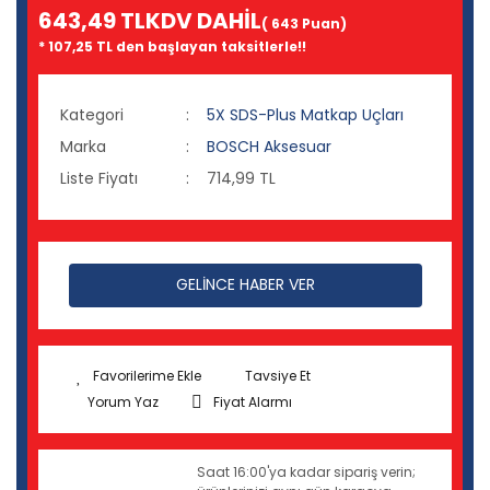
643,49 TL
KDV DAHİL
( 643 Puan)
* 107,25 TL den başlayan taksitlerle!!
Kategori
5X SDS-Plus Matkap Uçları
Marka
BOSCH Aksesuar
Liste Fiyatı
714,99 TL
GELİNCE HABER VER
Tavsiye Et
Yorum Yaz
Fiyat Alarmı
Saat 16:00'ya kadar sipariş verin;