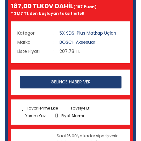
187,00 TL
KDV DAHİL
( 187 Puan)
* 31,17 TL den başlayan taksitlerle!!
Kategori
5X SDS-Plus Matkap Uçları
Marka
BOSCH Aksesuar
Liste Fiyatı
207,78 TL
GELİNCE HABER VER
Tavsiye Et
Yorum Yaz
Fiyat Alarmı
Saat 16:00'ya kadar sipariş verin;