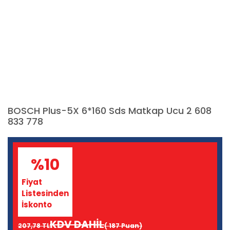
BOSCH Plus-5X 6*160 Sds Matkap Ucu 2 608
833 778
%10
Fiyat
Listesinden
İskonto
KDV DAHİL
207,78 TL
( 187 Puan)