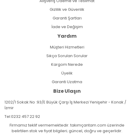
Alışveriş Ödeme ve Teslimat
Gizlilik ve Güvenlik
Garanti Şartları
İade ve Değişim
Yardım
Müşteri Hizmetleri
Sıkça Sorulan Sorular
Kargom Nerede
Üyelik
Garanti Uzatma
Bize Ulaşın
1202/1 Sokak No :93/E Büyük Çarşı İş Merkezi Yenişehir - Konak /
İzmir
Tel:
0232 457 22 92
Firmamız teklif vermemektedir. takımçantam.com üzerinde
belirtilen stok ve fiyat bilgileri; güncel, doğru ve geçerlidir.