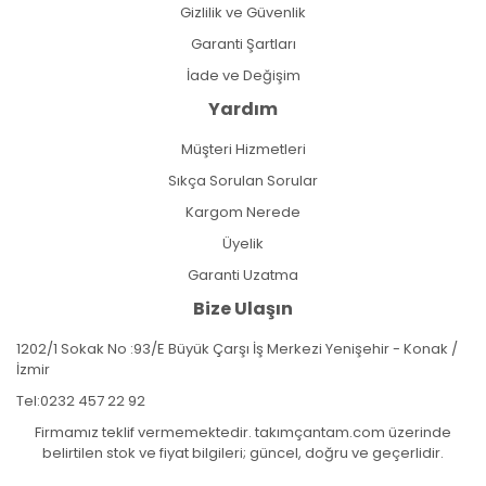
Gizlilik ve Güvenlik
Garanti Şartları
İade ve Değişim
Yardım
Müşteri Hizmetleri
Sıkça Sorulan Sorular
Kargom Nerede
Üyelik
Garanti Uzatma
Bize Ulaşın
1202/1 Sokak No :93/E Büyük Çarşı İş Merkezi Yenişehir - Konak /
İzmir
Tel:
0232 457 22 92
Firmamız teklif vermemektedir. takımçantam.com üzerinde
belirtilen stok ve fiyat bilgileri; güncel, doğru ve geçerlidir.