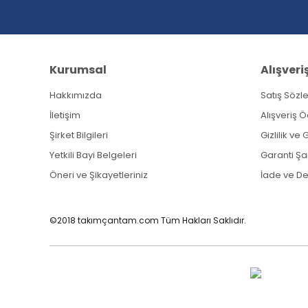
Bu ürüne benzer farklı alternatifler olmalı.
Kurumsal
Alışveri
Hakkımızda
Satış Sözl
İletişim
Alışveriş 
Şirket Bilgileri
Gizlilik ve
Yetkili Bayi Belgeleri
Garanti Şar
Öneri ve Şikayetleriniz
İade ve D
©2018 takımçantam.com Tüm Hakları Saklıdır.