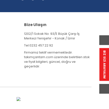
Bize Ulaşın
1202/1 Sokak No :93/E Büyük Çarşı İş
Merkezi Yenişehir - Konak / İzmir
Tel:
0232 457 22 92
Firmamız teklif vermemektedir.
BİZ SİZİ ARAYALIM
takımçantam.com üzerinde belirtilen stok
ve fiyat bilgileri; güncel, doğru ve
geçerlidir.