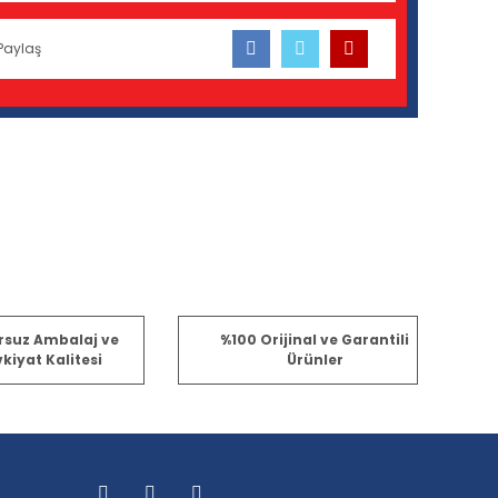
Paylaş
fımıza iletebilirsiniz.
rsuz Ambalaj ve
%100 Orijinal ve Garantili
kiyat Kalitesi
Ürünler