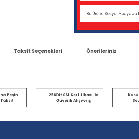
Bu Ürünü Sosyal Medyada 
Taksit Seçenekleri
Önerileriniz
er konularda yetersiz gördüğünüz noktaları öneri formunu kullanarak tara
ına Peşin
256Bit SSL Sertifikası ile
Kusu
 Taksit
Güvenli Alışveriş
Sev
Bu ürüne ilk yorumu siz yapın!
Yorum Yaz