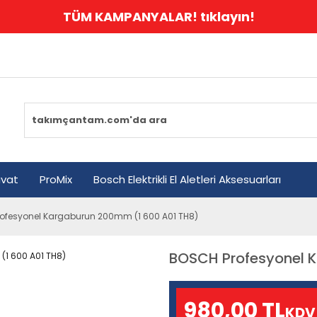
TÜM KAMPANYALAR! tıklayın!
avat
ProMix
Bosch Elektrikli El Aletleri Aksesuarları
ofesyonel Kargaburun 200mm (1 600 A01 TH8)
BOSCH Profesyonel 
980,00 TL
KDV