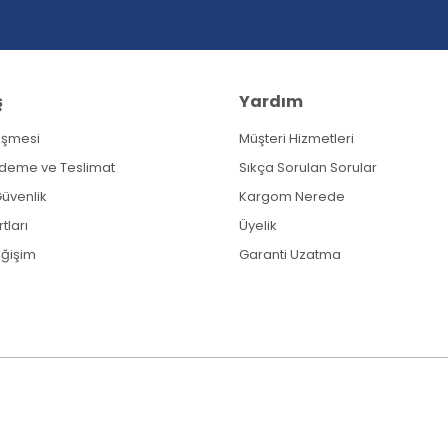
ş
Yardım
eşmesi
Müşteri Hizmetleri
Gönder
Ödeme ve Teslimat
Sıkça Sorulan Sorular
 Güvenlik
Kargom Nerede
tları
Üyelik
eğişim
Garanti Uzatma