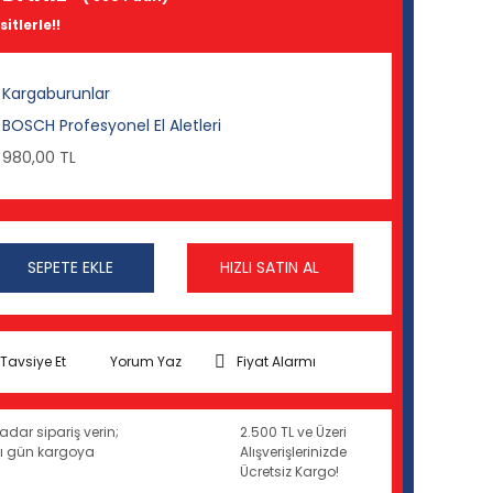
itlerle!!
Kargaburunlar
BOSCH Profesyonel El Aletleri
980,00 TL
SEPETE EKLE
HIZLI SATIN AL
Tavsiye Et
Yorum Yaz
Fiyat Alarmı
adar sipariş verin;
2.500 TL ve Üzeri
ynı gün kargoya
Alışverişlerinizde
Ücretsiz Kargo!