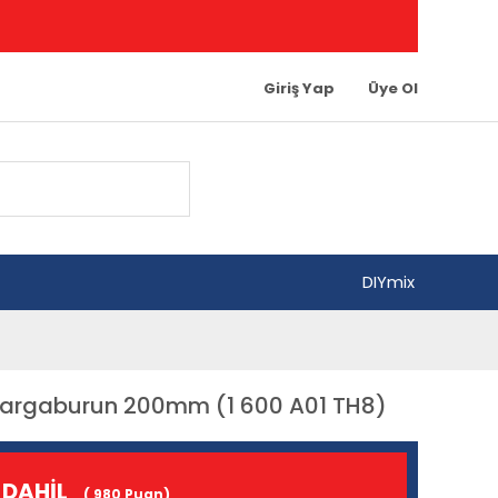
Giriş Yap
Üye Ol
DIYmix
Kargaburun 200mm (1 600 A01 TH8)
 DAHİL
( 980 Puan)