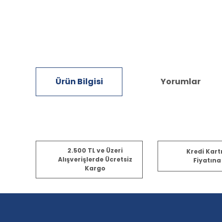
Ürün Bilgisi
Yorumlar
Bu ürünün fiyat bilgisi, resim, ürün açıklamalarında ve diğ
2.500 TL ve Üzeri
Kredi Kart
Görüş ve önerileriniz için teşekkür ederiz.
Alışverişlerde Ücretsiz
Fiyatına
Kargo
Ürün resmi kalitesiz, bozuk veya görüntülenemiyor.
Ürün açıklamasında eksik bilgiler bulunuyor.
Ürün bilgilerinde hatalar bulunuyor.
Ürün fiyatı diğer sitelerden daha pahalı.