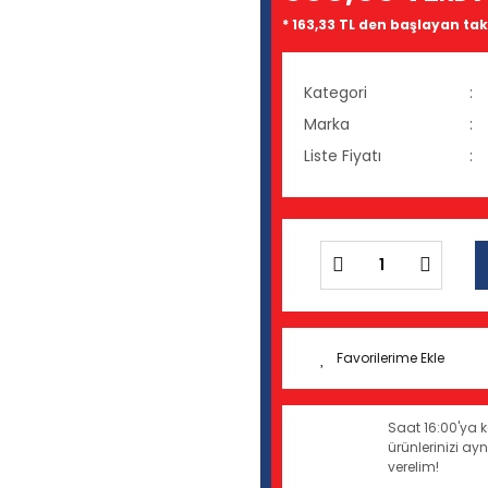
* 163,33 TL den başlayan taks
Kategori
Marka
Liste Fiyatı
Saat 16:00'ya k
ürünlerinizi a
verelim!