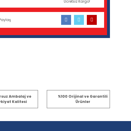
Ücretsiz Kargo!
Paylaş
fımıza iletebilirsiniz.
rsuz Ambalaj ve
%100 Orijinal ve Garantili
kiyat Kalitesi
Ürünler