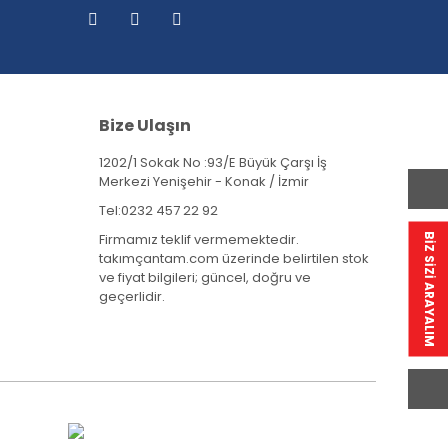
Bize Ulaşın
1202/1 Sokak No :93/E Büyük Çarşı İş
Merkezi Yenişehir - Konak / İzmir
Tel:
0232 457 22 92
Firmamız teklif vermemektedir.
BİZ SİZİ ARAYALIM
takımçantam.com üzerinde belirtilen stok
ve fiyat bilgileri; güncel, doğru ve
geçerlidir.