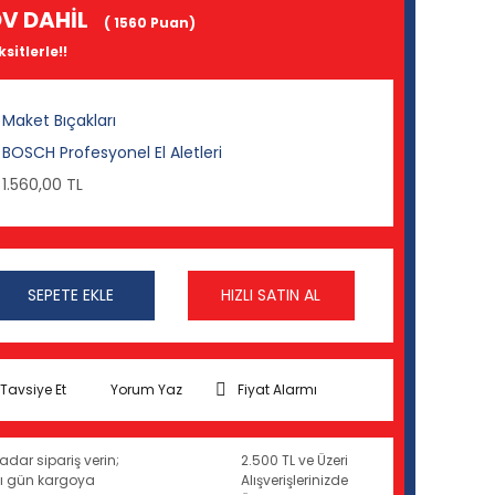
V DAHİL
( 1560 Puan)
sitlerle!!
Maket Bıçakları
BOSCH Profesyonel El Aletleri
1.560,00 TL
SEPETE EKLE
HIZLI SATIN AL
Tavsiye Et
Yorum Yaz
Fiyat Alarmı
adar sipariş verin;
2.500 TL ve Üzeri
ynı gün kargoya
Alışverişlerinizde