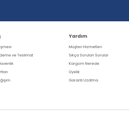
ş
Yardım
eşmesi
Müşteri Hizmetleri
Gönder
Ödeme ve Teslimat
Sıkça Sorulan Sorular
 Güvenlik
Kargom Nerede
tları
Üyelik
eğişim
Garanti Uzatma