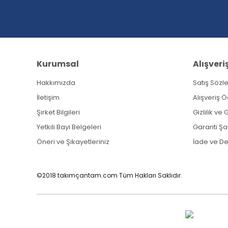
Ürün fiyatı diğer sitelerden daha pahalı.
Bu ürüne benzer farklı alternatifler olmalı.
Kurumsal
Alışveri
Hakkımızda
Satış Sözl
İletişim
Alışveriş 
Şirket Bilgileri
Gizlilik ve
Yetkili Bayi Belgeleri
Garanti Şar
Öneri ve Şikayetleriniz
İade ve D
©2018 takımçantam.com Tüm Hakları Saklıdır.