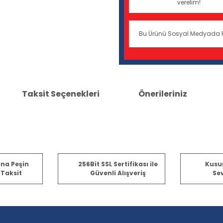
verelim!
Bu Ürünü Sosyal Medyada 
Taksit Seçenekleri
Önerileriniz
er konularda yetersiz gördüğünüz noktaları öneri formunu kullanarak tara
ına Peşin
256Bit SSL Sertifikası ile
Kusu
 Taksit
Güvenli Alışveriş
Sev
Bu ürüne ilk yorumu siz yapın!
Yorum Yaz