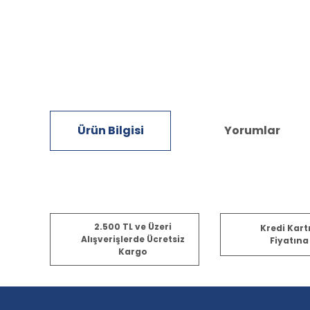
Ürün Bilgisi
Yorumlar
Bu ürünün fiyat bilgisi, resim, ürün açıklamalarında ve diğ
2.500 TL ve Üzeri
Kredi Kart
Görüş ve önerileriniz için teşekkür ederiz.
Alışverişlerde Ücretsiz
Fiyatına
Kargo
Ürün resmi kalitesiz, bozuk veya görüntülenemiyor.
Ürün açıklamasında eksik bilgiler bulunuyor.
Ürün bilgilerinde hatalar bulunuyor.