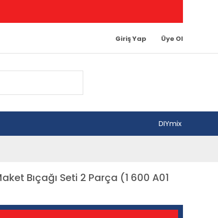
Giriş Yap
Üye Ol
DIYmix
ket Bıçağı Seti 2 Parça (1 600 A01