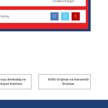
Ücretsiz Kargo!
Paylaş
fımıza iletebilirsiniz.
rsuz Ambalaj ve
%100 Orijinal ve Garantili
kiyat Kalitesi
Ürünler