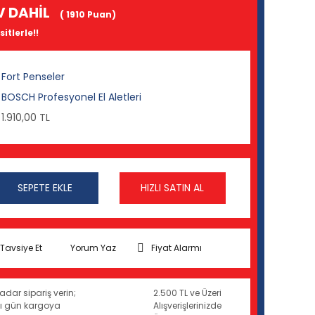
V DAHİL
( 1910 Puan)
itlerle!!
Fort Penseler
BOSCH Profesyonel El Aletleri
1.910,00 TL
SEPETE EKLE
HIZLI SATIN AL
Tavsiye Et
Yorum Yaz
Fiyat Alarmı
adar sipariş verin;
2.500 TL ve Üzeri
ynı gün kargoya
Alışverişlerinizde