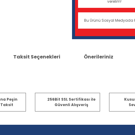
verelim!
Bu Ürünü Sosyal Medyada 
Taksit Seçenekleri
Önerileriniz
er konularda yetersiz gördüğünüz noktaları öneri formunu kullanarak tara
ına Peşin
256Bit SSL Sertifikası ile
Kusu
 Taksit
Güvenli Alışveriş
Sev
Bu ürüne ilk yorumu siz yapın!
Yorum Yaz