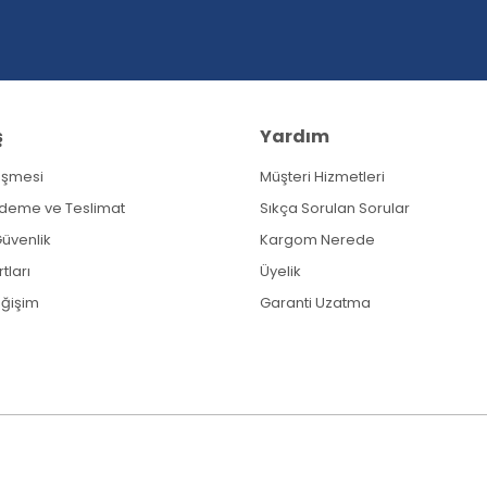
ş
Yardım
eşmesi
Müşteri Hizmetleri
Gönder
Ödeme ve Teslimat
Sıkça Sorulan Sorular
 Güvenlik
Kargom Nerede
tları
Üyelik
eğişim
Garanti Uzatma