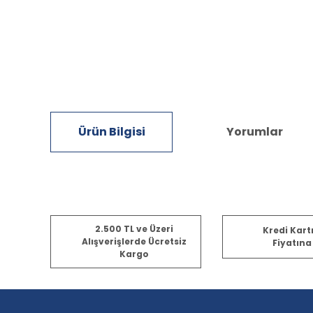
Ürün Bilgisi
Yorumlar
Bu ürünün fiyat bilgisi, resim, ürün açıklamalarında ve diğ
2.500 TL ve Üzeri
Kredi Kart
Görüş ve önerileriniz için teşekkür ederiz.
Alışverişlerde Ücretsiz
Fiyatına
Kargo
Ürün resmi kalitesiz, bozuk veya görüntülenemiyor.
Ürün açıklamasında eksik bilgiler bulunuyor.
Ürün bilgilerinde hatalar bulunuyor.