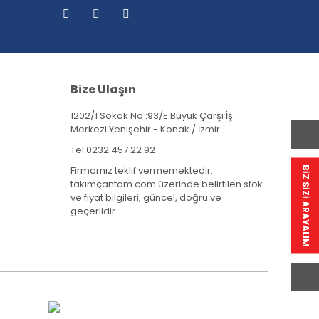
Bize Ulaşın
1202/1 Sokak No :93/E Büyük Çarşı İş
Merkezi Yenişehir - Konak / İzmir
Tel:
0232 457 22 92
Firmamız teklif vermemektedir.
BİZ SİZİ ARAYALIM
takımçantam.com üzerinde belirtilen stok
ve fiyat bilgileri; güncel, doğru ve
geçerlidir.