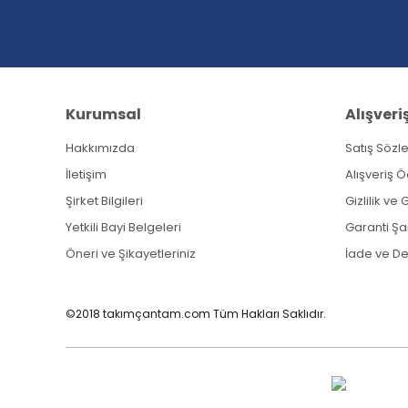
Ürün fiyatı diğer sitelerden daha pahalı.
Bu ürüne benzer farklı alternatifler olmalı.
Kurumsal
Alışveri
Hakkımızda
Satış Sözl
İletişim
Alışveriş 
Şirket Bilgileri
Gizlilik ve
Yetkili Bayi Belgeleri
Garanti Şar
Öneri ve Şikayetleriniz
İade ve D
©2018 takımçantam.com Tüm Hakları Saklıdır.