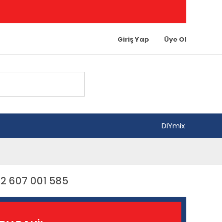
Giriş Yap
Üye Ol
DIYmix
 2 607 001 585