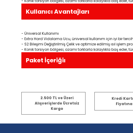
- Konik torsiyon bölgesi, azami torklarla kolaylıkla baş eder, tüm
Kullanıcı Avantajları
- Üniversal Kullanımı
- Extra Hard Vidalama Ucu, üniversal kullanım için iyi bir tercih
- S2 Bileşimi Değiştirilmiş Çelik ve optimize edilmiş ısıl işlem pro
- Konik torsiyon bölgesi, azami torklarla kolaylıkla baş eder, tüm
Paket İçeriğiı
Bu ürünün fiyat bilgisi, resim, ürün açıklamalarında ve diğ
2.500 TL ve Üzeri
Kredi Kart
Görüş ve önerileriniz için teşekkür ederiz.
Alışverişlerde Ücretsiz
Fiyatına
Kargo
Ürün resmi kalitesiz, bozuk veya görüntülenemiyor.
Ürün açıklamasında eksik bilgiler bulunuyor.
Ürün bilgilerinde hatalar bulunuyor.