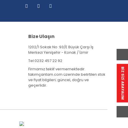
Bize Ulaşın
1202/1 Sokak No :93/E Büyük Çarşı İş
Merkezi Yenişehir - Konak / İzmir
Tel:
0232 457 22 92
Firmamız teklif vermemektedir.
BİZ SİZİ ARAYALIM
takımçantam.com üzerinde belirtilen stok
ve fiyat bilgileri; güncel, doğru ve
geçerlidir.