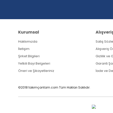
Ürün fiyatı diğer sitelerden daha pahalı.
Bu ürüne benzer farklı alternatifler olmalı.
Kurumsal
Alışveri
Hakkımızda
Satış Sözl
İletişim
Alışveriş 
Şirket Bilgileri
Gizlilik ve
Yetkili Bayi Belgeleri
Garanti Şar
Öneri ve Şikayetleriniz
İade ve D
©2018 takımçantam.com Tüm Hakları Saklıdır.