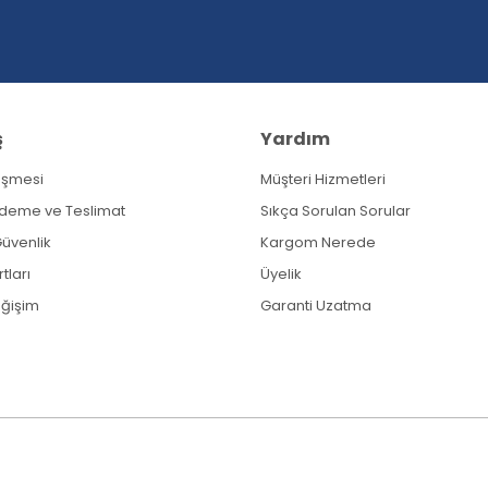
ş
Yardım
eşmesi
Müşteri Hizmetleri
Gönder
Ödeme ve Teslimat
Sıkça Sorulan Sorular
 Güvenlik
Kargom Nerede
tları
Üyelik
eğişim
Garanti Uzatma