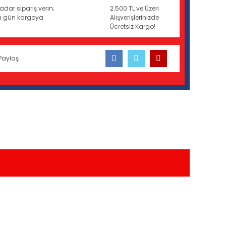
adar sipariş verin;
2.500 TL ve Üzeri
ynı gün kargoya
Alışverişlerinizde
Ücretsiz Kargo!
Paylaş