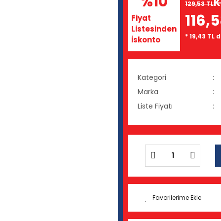
%10
K
129,53 TL
116,5
Fiyat
Listesinden
* 19,43 TL 
İskonto
Kategori
Marka
Liste Fiyatı