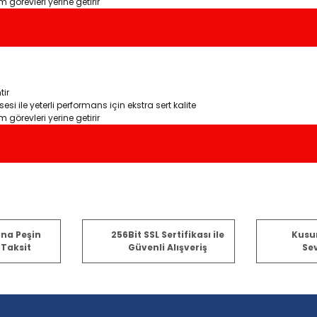
 görevleri yerine getirir
tir
sesi ile yeterli performans için ekstra sert kalite
 görevleri yerine getirir
er konularda yetersiz gördüğünüz noktaları öneri formunu kullanarak tara
ına Peşin
256Bit SSL Sertifikası ile
Kusu
 Taksit
Güvenli Alışveriş
Sev
Bu ürüne ilk yorumu siz yapın!
Yorum Yaz