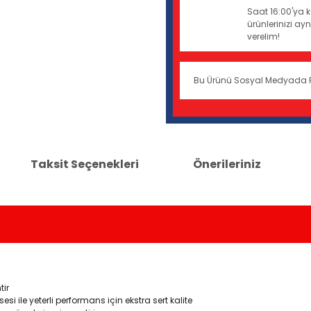
Saat 16:00'ya k
ürünlerinizi a
verelim!
Bu Ürünü Sosyal Medyada 
Taksit Seçenekleri
Önerileriniz
tir
sesi ile yeterli performans için ekstra sert kalite