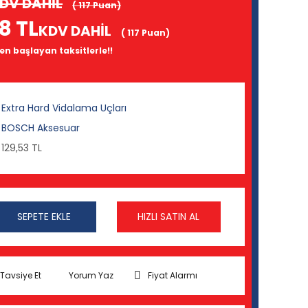
DV DAHİL
( 117 Puan)
8 TL
KDV DAHİL
( 117 Puan)
den başlayan taksitlerle!!
Extra Hard Vidalama Uçları
BOSCH Aksesuar
129,53 TL
SEPETE EKLE
HIZLI SATIN AL
Tavsiye Et
Yorum Yaz
Fiyat Alarmı