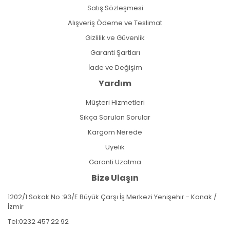
Satış Sözleşmesi
Alışveriş Ödeme ve Teslimat
Gizlilik ve Güvenlik
Garanti Şartları
İade ve Değişim
Yardım
Müşteri Hizmetleri
Sıkça Sorulan Sorular
Kargom Nerede
Üyelik
Garanti Uzatma
Bize Ulaşın
1202/1 Sokak No :93/E Büyük Çarşı İş Merkezi Yenişehir - Konak /
İzmir
Tel:
0232 457 22 92