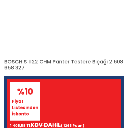
BOSCH S 1122 CHM Panter Testere Bıçağı 2 608
658 327
%10
Fiyat
Listesinden
İskonto
KDV DAHİL
1.405,58 TL
( 1265 Puan)