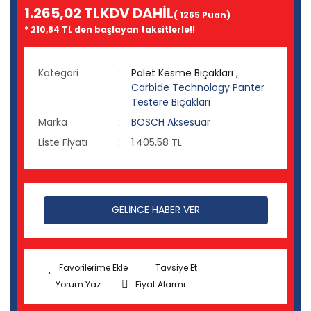
1.265,02 TL
KDV DAHİL
( 1265 Puan)
* 210,84 TL den başlayan taksitlerle!!
Kategori
Palet Kesme Bıçakları
,
Carbide Technology Panter
Testere Bıçakları
Marka
BOSCH Aksesuar
Liste Fiyatı
1.405,58 TL
GELİNCE HABER VER
Tavsiye Et
Yorum Yaz
Fiyat Alarmı