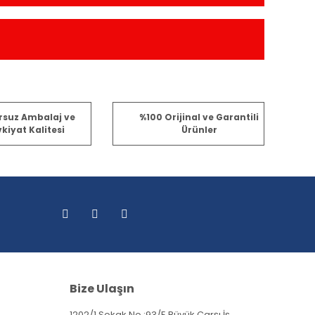
fımıza iletebilirsiniz.
rsuz Ambalaj ve
%100 Orijinal ve Garantili
kiyat Kalitesi
Ürünler
Bize Ulaşın
1202/1 Sokak No :93/E Büyük Çarşı İş