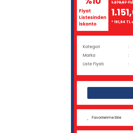
%10
1.279,57 TL
1.151
Fiyat
Listesinden
* 191,94 TL
İskonto
Kategori
Marka
Liste Fiyatı