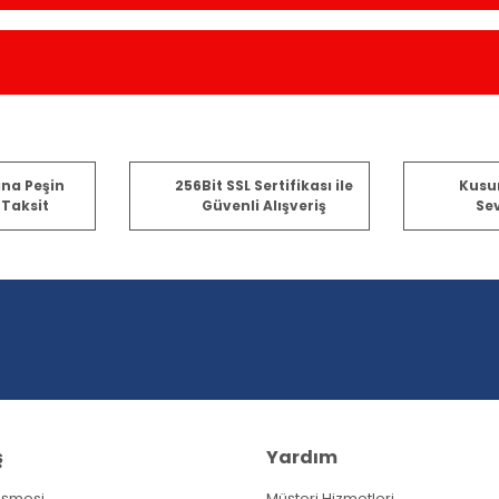
er konularda yetersiz gördüğünüz noktaları öneri formunu kullanarak tara
ına Peşin
256Bit SSL Sertifikası ile
Kusu
 Taksit
Güvenli Alışveriş
Sev
Bu ürüne ilk yorumu siz yapın!
Yorum Yaz
ş
Yardım
eşmesi
Müşteri Hizmetleri