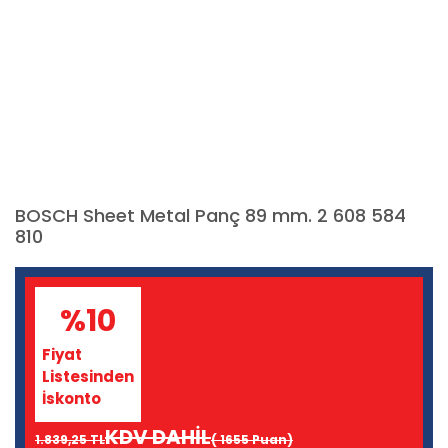
BOSCH Sheet Metal Panç 89 mm. 2 608 584
810
%10
Fiyat
Listesinden
İskonto
KDV DAHİL
1.839,25 TL
( 1655 Puan)