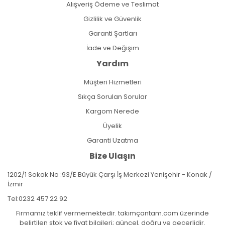
Alışveriş Ödeme ve Teslimat
Gizlilik ve Güvenlik
Garanti Şartları
İade ve Değişim
Yardım
Müşteri Hizmetleri
Sıkça Sorulan Sorular
Kargom Nerede
Üyelik
Garanti Uzatma
Bize Ulaşın
1202/1 Sokak No :93/E Büyük Çarşı İş Merkezi Yenişehir - Konak /
İzmir
Tel:
0232 457 22 92
Firmamız teklif vermemektedir. takımçantam.com üzerinde
belirtilen stok ve fiyat bilgileri; güncel, doğru ve geçerlidir.