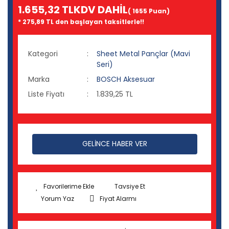
1.655,32 TL
KDV DAHİL
( 1655 Puan)
* 275,89 TL den başlayan taksitlerle!!
Kategori
Sheet Metal Pançlar (Mavi
Seri)
Marka
BOSCH Aksesuar
Liste Fiyatı
1.839,25 TL
GELİNCE HABER VER
Tavsiye Et
Yorum Yaz
Fiyat Alarmı