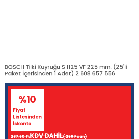
BOSCH Tilki Kuyruğu S 1125 VF 225 mm. (25'li
Paket İçerisinden 1 Adet) 2 608 657 556
%10
Fiyat
Listesinden
İskonto
KDV DAHİL
287,60 TL
( 259 Puan)