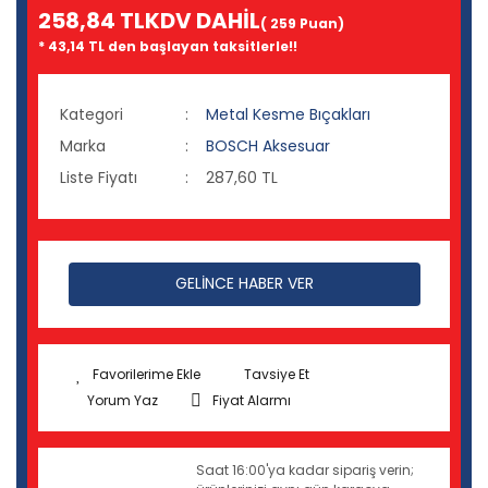
258,84 TL
KDV DAHİL
( 259 Puan)
* 43,14 TL den başlayan taksitlerle!!
Kategori
Metal Kesme Bıçakları
Marka
BOSCH Aksesuar
Liste Fiyatı
287,60 TL
GELİNCE HABER VER
Tavsiye Et
Yorum Yaz
Fiyat Alarmı
Saat 16:00'ya kadar sipariş verin;