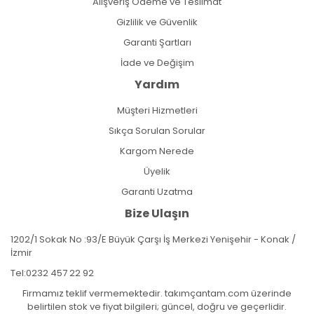
Alışveriş Ödeme ve Teslimat
Gizlilik ve Güvenlik
Garanti Şartları
İade ve Değişim
Yardım
Müşteri Hizmetleri
Sıkça Sorulan Sorular
Kargom Nerede
Üyelik
Garanti Uzatma
Bize Ulaşın
1202/1 Sokak No :93/E Büyük Çarşı İş Merkezi Yenişehir - Konak /
İzmir
Tel:
0232 457 22 92
Firmamız teklif vermemektedir. takımçantam.com üzerinde
belirtilen stok ve fiyat bilgileri; güncel, doğru ve geçerlidir.