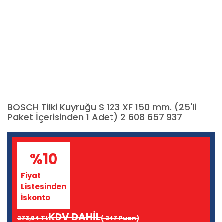
BOSCH Tilki Kuyruğu S 123 XF 150 mm. (25'li
Paket İçerisinden 1 Adet) 2 608 657 937
%10
Fiyat
Listesinden
İskonto
KDV DAHİL
273,94 TL
( 247 Puan)