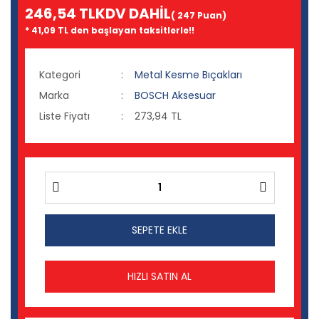
246,54 TL
KDV DAHİL
( 247 Puan)
* 41,09 TL den başlayan taksitlerle!!
Kategori
Metal Kesme Bıçakları
Marka
BOSCH Aksesuar
Liste Fiyatı
273,94 TL
SEPETE EKLE
HIZLI SATIN AL