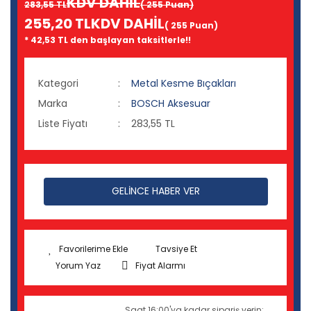
KDV DAHİL
283,55 TL
( 255 Puan)
255,20 TL
KDV DAHİL
( 255 Puan)
* 42,53 TL den başlayan taksitlerle!!
Kategori
Metal Kesme Bıçakları
Marka
BOSCH Aksesuar
Liste Fiyatı
283,55 TL
GELİNCE HABER VER
Tavsiye Et
Yorum Yaz
Fiyat Alarmı
Saat 16:00'ya kadar sipariş verin;