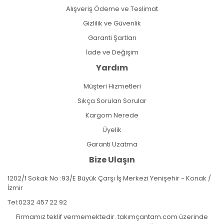
Alışveriş Ödeme ve Teslimat
Gizlilik ve Güvenlik
Garanti Şartları
İade ve Değişim
Yardım
Müşteri Hizmetleri
Sıkça Sorulan Sorular
Kargom Nerede
Üyelik
Garanti Uzatma
Bize Ulaşın
1202/1 Sokak No :93/E Büyük Çarşı İş Merkezi Yenişehir - Konak /
İzmir
Tel:
0232 457 22 92
Firmamız teklif vermemektedir. takımçantam.com üzerinde