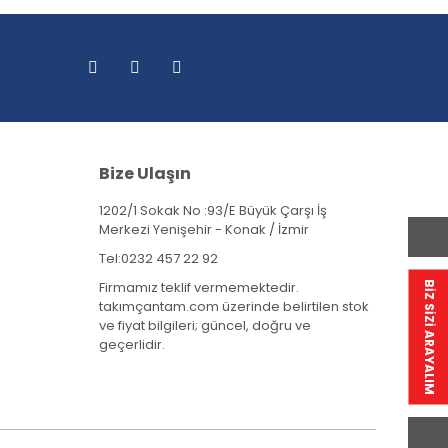
Bize Ulaşın
1202/1 Sokak No :93/E Büyük Çarşı İş
Merkezi Yenişehir - Konak / İzmir
Tel:
0232 457 22 92
Firmamız teklif vermemektedir.
BİZ SİZİ ARAYALIM
takımçantam.com üzerinde belirtilen stok
ve fiyat bilgileri; güncel, doğru ve
geçerlidir.