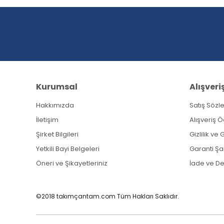
Ürün açıklamasında eksik bilgiler bulunuyor.
Ürün bilgilerinde hatalar bulunuyor.
Ürün fiyatı diğer sitelerden daha pahalı.
Bu ürüne benzer farklı alternatifler olmalı.
Kurumsal
Alışveri
Hakkımızda
Satış Sözl
İletişim
Alışveriş 
Şirket Bilgileri
Gizlilik ve
Yetkili Bayi Belgeleri
Garanti Şar
Öneri ve Şikayetleriniz
İade ve D
©2018 takımçantam.com Tüm Hakları Saklıdır.