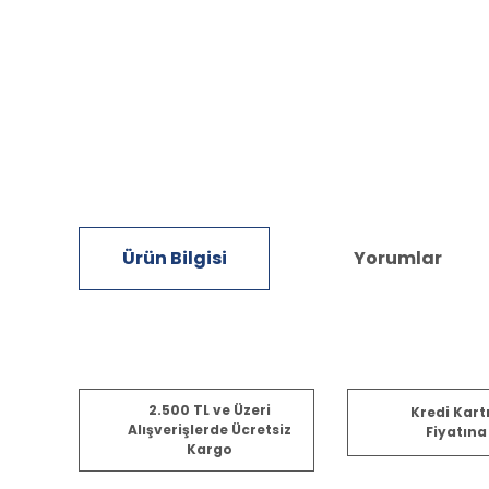
Ürün Bilgisi
Yorumlar
Bu ürünün fiyat bilgisi, resim, ürün açıklamalarında ve diğ
2.500 TL ve Üzeri
Kredi Kart
Görüş ve önerileriniz için teşekkür ederiz.
Alışverişlerde Ücretsiz
Fiyatına
Kargo
Ürün resmi kalitesiz, bozuk veya görüntülenemiyor.