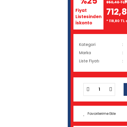
%25
950,40 TL
712,8
Fiyat
Listesinden
* 118,80 TL
İskonto
Kategori
Marka
Liste Fiyatı