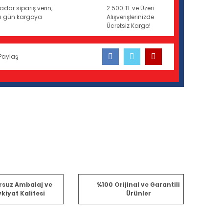
adar sipariş verin;
2.500 TL ve Üzeri
ynı gün kargoya
Alışverişlerinizde
Ücretsiz Kargo!
Paylaş
fımıza iletebilirsiniz.
rsuz Ambalaj ve
%100 Orijinal ve Garantili
kiyat Kalitesi
Ürünler