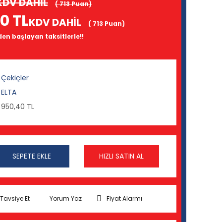
KDV DAHİL
( 713 Puan)
0 TL
KDV DAHİL
( 713 Puan)
 den başlayan taksitlerle!!
Çekiçler
ELTA
950,40 TL
SEPETE EKLE
HIZLI SATIN AL
Tavsiye Et
Yorum Yaz
Fiyat Alarmı