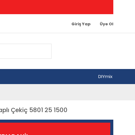
Giriş Yap
Üye Ol
DIYmix
aplı Çekiç 5801 25 1500