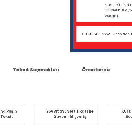
Saat 16:00'ya k
ürünlerinizi a
verelim!
Bu Ürünü Sosyal Medyada 
Taksit Seçenekleri
Önerileriniz
er konularda yetersiz gördüğünüz noktaları öneri formunu kullanarak tara
ına Peşin
256Bit SSL Sertifikası ile
Kusu
 Taksit
Güvenli Alışveriş
Sev
Bu ürüne ilk yorumu siz yapın!