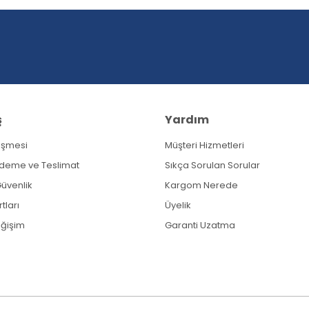
Yorum Yaz
ş
Yardım
eşmesi
Müşteri Hizmetleri
Gönder
Ödeme ve Teslimat
Sıkça Sorulan Sorular
 Güvenlik
Kargom Nerede
tları
Üyelik
eğişim
Garanti Uzatma