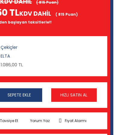
KDV DAHİL
( 815 Puan)
50 TL
KDV DAHİL
( 815 Puan)
 den başlayan taksitlerle!!
Çekiçler
ELTA
1.086,00 TL
SEPETE EKLE
HIZLI SATIN AL
Tavsiye Et
Yorum Yaz
Fiyat Alarmı