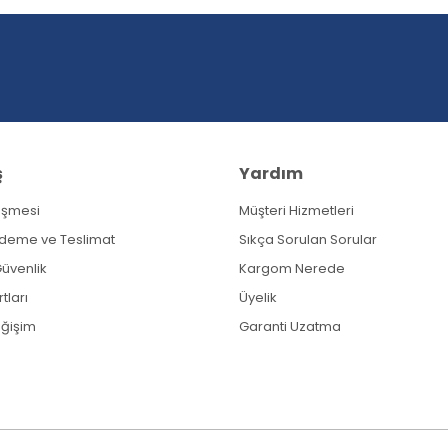
Yorum Yaz
ş
Yardım
eşmesi
Müşteri Hizmetleri
Gönder
Ödeme ve Teslimat
Sıkça Sorulan Sorular
 Güvenlik
Kargom Nerede
tları
Üyelik
eğişim
Garanti Uzatma