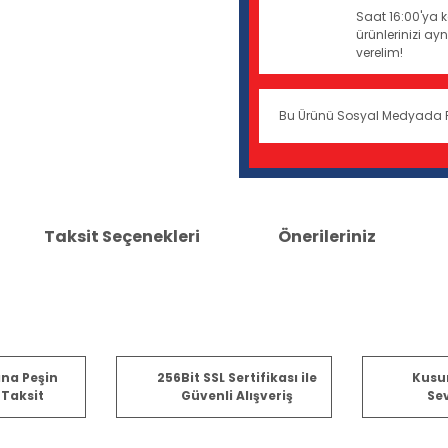
Saat 16:00'ya k
ürünlerinizi a
verelim!
Bu Ürünü Sosyal Medyada 
Taksit Seçenekleri
Önerileriniz
er konularda yetersiz gördüğünüz noktaları öneri formunu kullanarak tara
ına Peşin
256Bit SSL Sertifikası ile
Kusu
 Taksit
Güvenli Alışveriş
Sev
Bu ürüne ilk yorumu siz yapın!