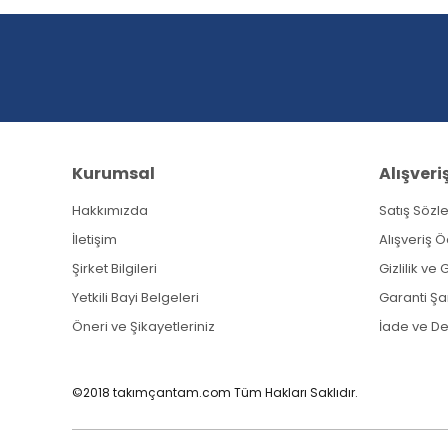
Ürün açıklamasında eksik bilgiler bulunuyor.
Ürün bilgilerinde hatalar bulunuyor.
Ürün fiyatı diğer sitelerden daha pahalı.
Bu ürüne benzer farklı alternatifler olmalı.
Kurumsal
Alışveri
Hakkımızda
Satış Sözl
İletişim
Alışveriş 
Şirket Bilgileri
Gizlilik ve
Yetkili Bayi Belgeleri
Garanti Şar
Öneri ve Şikayetleriniz
İade ve D
©2018 takımçantam.com Tüm Hakları Saklıdır.