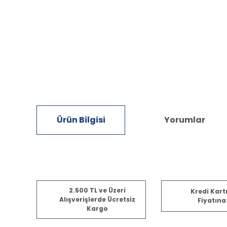
Ürün Bilgisi
Yorumlar
Bu ürünün fiyat bilgisi, resim, ürün açıklamalarında ve diğ
2.500 TL ve Üzeri
Kredi Kart
Görüş ve önerileriniz için teşekkür ederiz.
Alışverişlerde Ücretsiz
Fiyatına
Kargo
Ürün resmi kalitesiz, bozuk veya görüntülenemiyor.