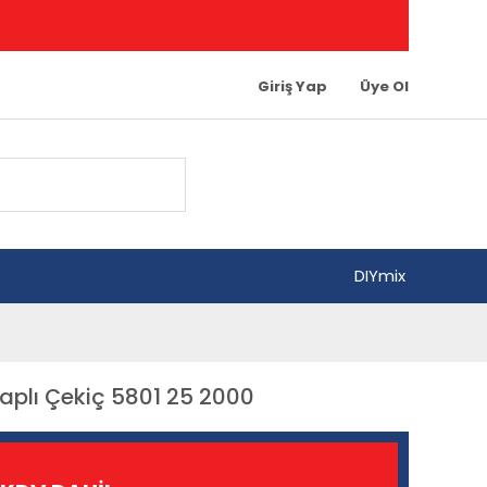
Giriş Yap
Üye Ol
DIYmix
aplı Çekiç 5801 25 2000