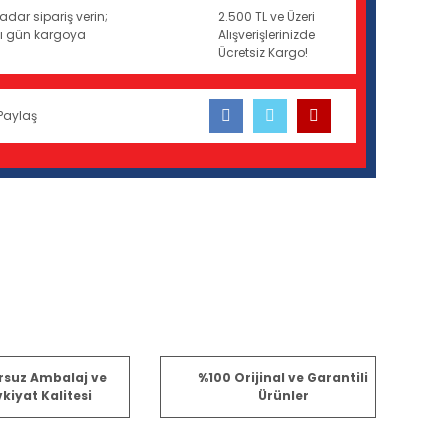
adar sipariş verin;
2.500 TL ve Üzeri
ynı gün kargoya
Alışverişlerinizde
Ücretsiz Kargo!
Paylaş
fımıza iletebilirsiniz.
rsuz Ambalaj ve
%100 Orijinal ve Garantili
kiyat Kalitesi
Ürünler