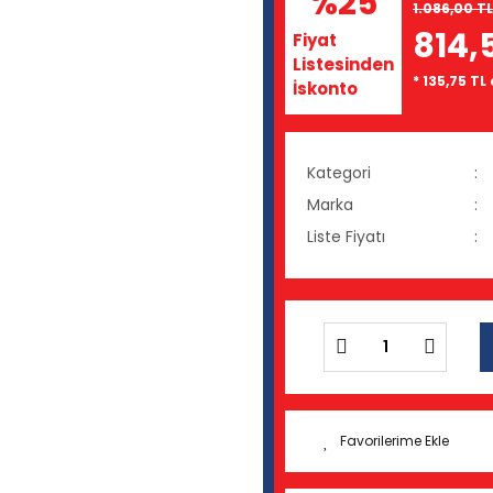
%25
1.086,00 TL
814,
Fiyat
Listesinden
* 135,75 TL
İskonto
Kategori
Marka
Liste Fiyatı