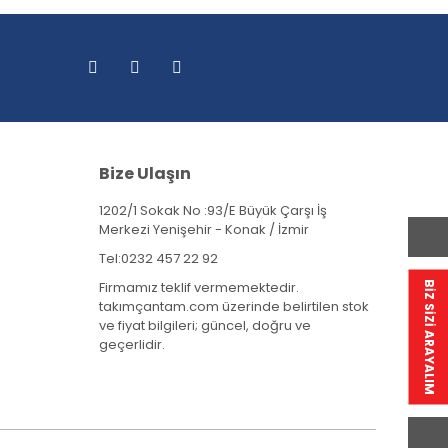
Bize Ulaşın
1202/1 Sokak No :93/E Büyük Çarşı İş
Merkezi Yenişehir - Konak / İzmir
Tel:
0232 457 22 92
Firmamız teklif vermemektedir.
BİZ SİZİ ARAYALIM
takımçantam.com üzerinde belirtilen stok
ve fiyat bilgileri; güncel, doğru ve
geçerlidir.