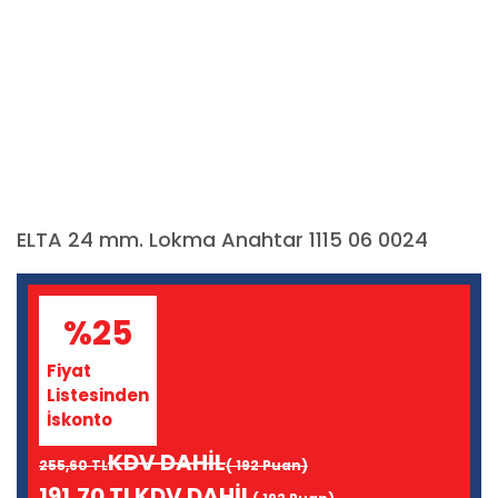
ELTA 24 mm. Lokma Anahtar 1115 06 0024
%25
Fiyat
Listesinden
İskonto
KDV DAHİL
255,60 TL
( 192 Puan)
191,70 TL
KDV DAHİL