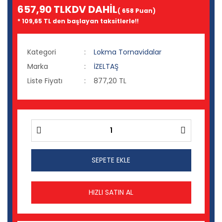
657,90 TL
KDV DAHİL
( 658 Puan)
* 109,65 TL den başlayan taksitlerle!!
Kategori
Lokma Tornavidalar
Marka
İZELTAŞ
Liste Fiyatı
877,20 TL
SEPETE EKLE
HIZLI SATIN AL