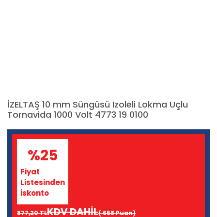
İZELTAŞ 10 mm Süngüsü Izoleli Lokma Uçlu
Tornavida 1000 Volt 4773 19 0100
%25
Fiyat
Listesinden
İskonto
KDV DAHİL
877,20 TL
( 658 Puan)