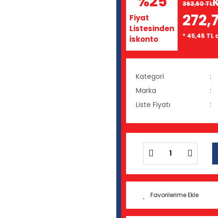
%25
363,60 TL
272,
Fiyat
Listesinden
* 45,45 TL 
İskonto
Kategori
Marka
Liste Fiyatı