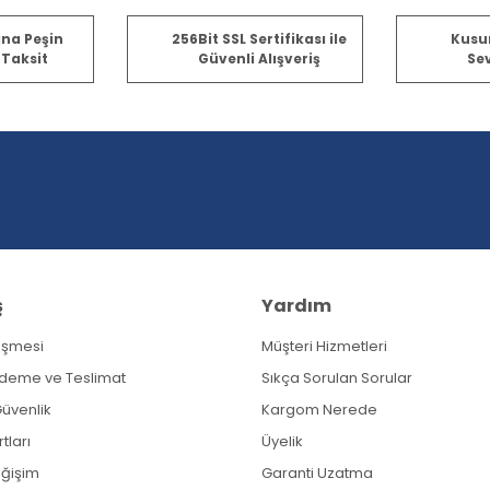
er konularda yetersiz gördüğünüz noktaları öneri formunu kullanarak tara
ına Peşin
256Bit SSL Sertifikası ile
Kusu
 Taksit
Güvenli Alışveriş
Sev
Bu ürüne ilk yorumu siz yapın!
Yorum Yaz
ş
Yardım
eşmesi
Müşteri Hizmetleri
Gönder
Ödeme ve Teslimat
Sıkça Sorulan Sorular
 Güvenlik
Kargom Nerede
tları
Üyelik
eğişim
Garanti Uzatma