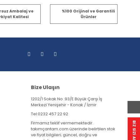
fımıza iletebilirsiniz.
rsuz Ambalaj ve
%100 Orijinal ve Garantili
kiyat Kalitesi
Ürünler
Bize Ulaşın
1202/1 Sokak No :93/E Büyük Çarşı İş
Merkezi Yenişehir - Konak / İzmir
Tel:
0232 457 22 92
Firmamız teklif vermemektedir.
BİZ SİZİ ARAYALIM
takımçantam.com üzerinde belirtilen stok
ve fiyat bilgileri; güncel, doğru ve