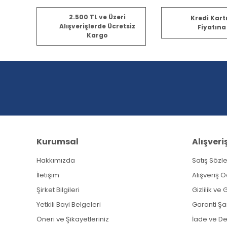
Bu ürünün fiyat bilgisi, resim, ürün açıklamalarında ve diğ
2.500 TL ve Üzeri
Kredi Kart
Görüş ve önerileriniz için teşekkür ederiz.
Alışverişlerde Ücretsiz
Fiyatına
Kargo
Ürün resmi kalitesiz, bozuk veya görüntülenemiyor.
Ürün açıklamasında eksik bilgiler bulunuyor.
Ürün bilgilerinde hatalar bulunuyor.
Ürün fiyatı diğer sitelerden daha pahalı.
Bu ürüne benzer farklı alternatifler olmalı.
Kurumsal
Alışveri
Hakkımızda
Satış Sözl
İletişim
Alışveriş 
Şirket Bilgileri
Gizlilik ve
Yetkili Bayi Belgeleri
Garanti Şar
Öneri ve Şikayetleriniz
İade ve D