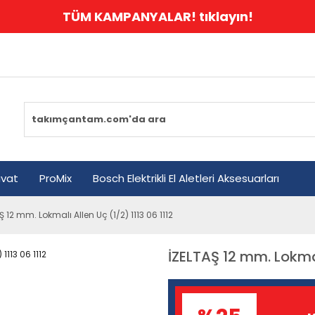
TÜM KAMPANYALAR! tıklayın!
avat
ProMix
Bosch Elektrikli El Aletleri Aksesuarları
Ş 12 mm. Lokmalı Allen Uç (1/2) 1113 06 1112
İZELTAŞ 12 mm. Lokmalı