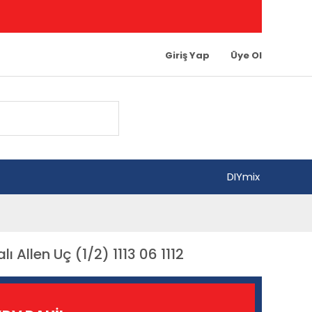
Giriş Yap
Üye Ol
DIYmix
 Allen Uç (1/2) 1113 06 1112