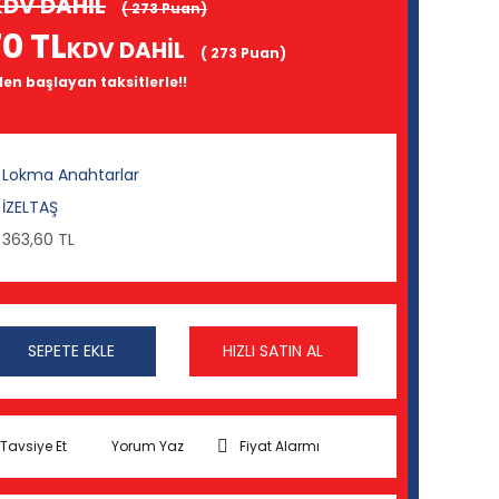
KDV DAHİL
( 273 Puan)
70 TL
KDV DAHİL
( 273 Puan)
den başlayan taksitlerle!!
Lokma Anahtarlar
İZELTAŞ
363,60 TL
SEPETE EKLE
HIZLI SATIN AL
Tavsiye Et
Yorum Yaz
Fiyat Alarmı