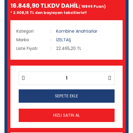
16.848,90 TL
KDV DAHİL
( 16849 Puan)
* 2.808,15 TL den başlayan taksitlerle!!
Kategori
Kombine Anahtarlar
Marka
İZELTAŞ
Liste Fiyatı
22.465,20 TL
SEPETE EKLE
HIZLI SATIN AL