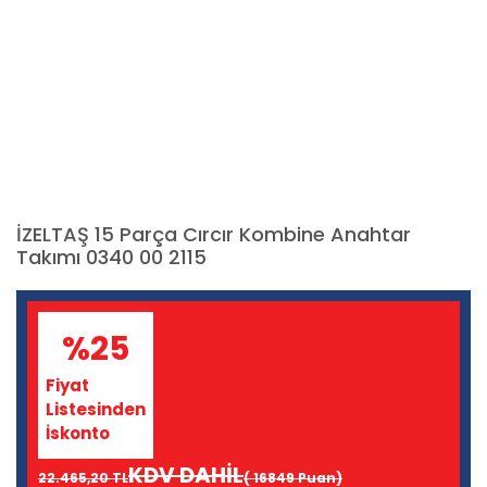
İZELTAŞ 15 Parça Cırcır Kombine Anahtar
Takımı 0340 00 2115
%25
Fiyat
Listesinden
İskonto
KDV DAHİL
22.465,20 TL
( 16849 Puan)