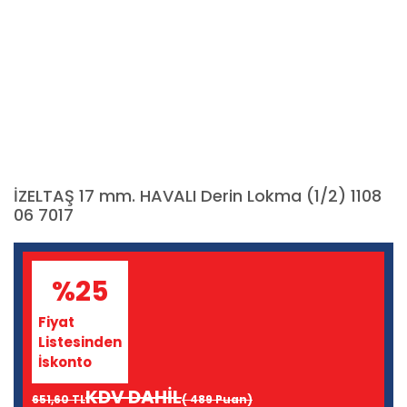
İZELTAŞ 17 mm. HAVALI Derin Lokma (1/2) 1108
06 7017
%25
Fiyat
Listesinden
İskonto
KDV DAHİL
651,60 TL
( 489 Puan)