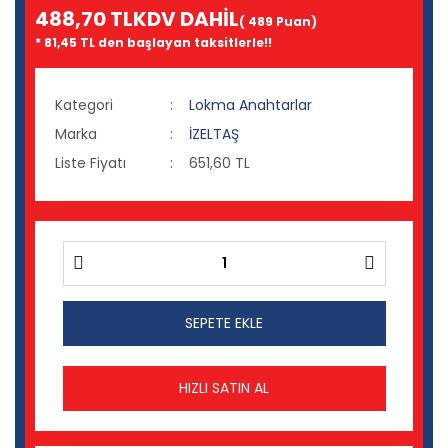
488,70 TL
KDV DAHİL
( 489 Puan)
* 81,45 TL den başlayan taksitlerle!!
Kategori
Lokma Anahtarlar
Marka
İZELTAŞ
Liste Fiyatı
651,60 TL
SEPETE EKLE
HIZLI SATIN AL