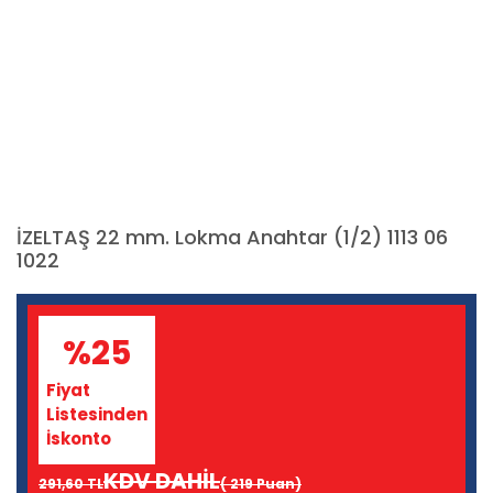
İZELTAŞ 22 mm. Lokma Anahtar (1/2) 1113 06
1022
%25
Fiyat
Listesinden
İskonto
KDV DAHİL
291,60 TL
( 219 Puan)