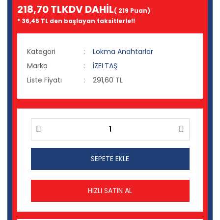
218,70 TL
KDV DAHİL
( 219 Puan)
* 36,45 TL den başlayan taksitlerle!!
Kategori
Lokma Anahtarlar
Marka
İZELTAŞ
Liste Fiyatı
291,60 TL
SEPETE EKLE
HIZLI SATIN AL