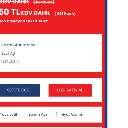
KDV DAHİL
( 851 Puan)
50 TL
KDV DAHİL
( 851 Puan)
 den başlayan taksitlerle!!
Lokma Anahtarlar
İZELTAŞ
1.134,00 TL
SEPETE EKLE
HIZLI SATIN AL
Tavsiye Et
Yorum Yaz
Fiyat Alarmı