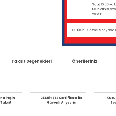
Saat 16:00'ya k
ürünlerinizi a
verelim!
Bu Ürünü Sosyal Medyada 
Taksit Seçenekleri
Önerileriniz
er konularda yetersiz gördüğünüz noktaları öneri formunu kullanarak tara
ına Peşin
256Bit SSL Sertifikası ile
Kusu
 Taksit
Güvenli Alışveriş
Sev
Bu ürüne ilk yorumu siz yapın!