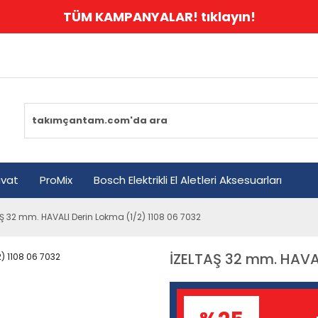
TÜM KAMPANYALAR! tıklayın!
avat
ProMix
Bosch Elektrikli El Aletleri Aksesuarları
Ş 32 mm. HAVALI Derin Lokma (1/2) 1108 06 7032
İZELTAŞ 32 mm. HAVAL