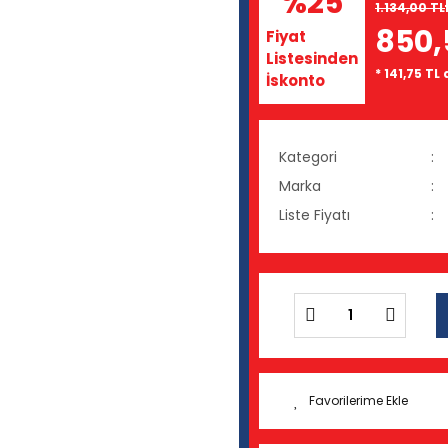
%25
1.134,00 TL
850,
Fiyat
Listesinden
* 141,75 TL
İskonto
Kategori
Marka
Liste Fiyatı