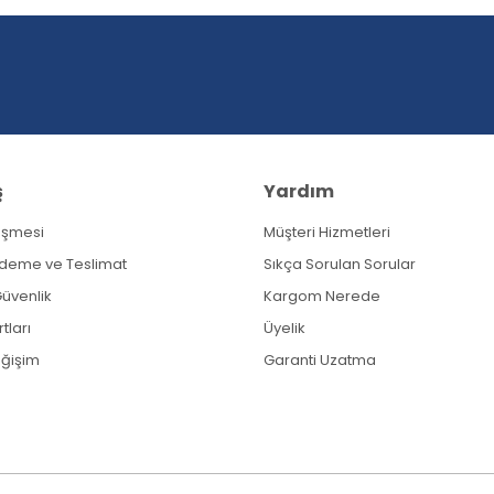
Yorum Yaz
ş
Yardım
eşmesi
Müşteri Hizmetleri
Gönder
Ödeme ve Teslimat
Sıkça Sorulan Sorular
 Güvenlik
Kargom Nerede
tları
Üyelik
eğişim
Garanti Uzatma