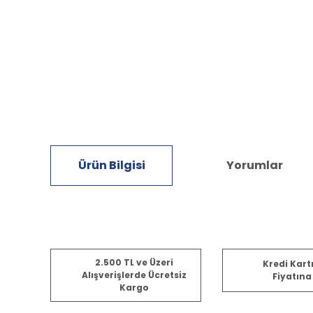
Ürün Bilgisi
Yorumlar
Bu ürünün fiyat bilgisi, resim, ürün açıklamalarında ve diğ
2.500 TL ve Üzeri
Kredi Kart
Görüş ve önerileriniz için teşekkür ederiz.
Alışverişlerde Ücretsiz
Fiyatına
Kargo
Ürün resmi kalitesiz, bozuk veya görüntülenemiyor.