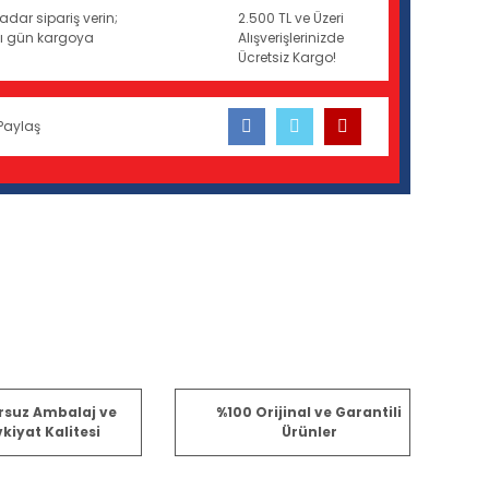
adar sipariş verin;
2.500 TL ve Üzeri
ynı gün kargoya
Alışverişlerinizde
Ücretsiz Kargo!
Paylaş
fımıza iletebilirsiniz.
rsuz Ambalaj ve
%100 Orijinal ve Garantili
kiyat Kalitesi
Ürünler