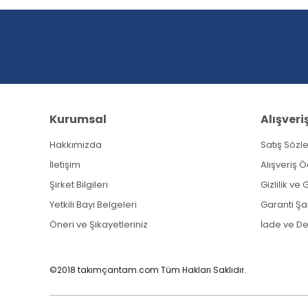
Ürün açıklamasında eksik bilgiler bulunuyor.
Ürün bilgilerinde hatalar bulunuyor.
Ürün fiyatı diğer sitelerden daha pahalı.
Bu ürüne benzer farklı alternatifler olmalı.
Kurumsal
Alışveri
Hakkımızda
Satış Sözl
İletişim
Alışveriş 
Şirket Bilgileri
Gizlilik ve
Yetkili Bayi Belgeleri
Garanti Şar
Öneri ve Şikayetleriniz
İade ve D
©2018 takımçantam.com Tüm Hakları Saklıdır.