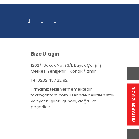
Bize Ulaşın
1202/1 Sokak No :93/E Büyük Çarşı İş
Merkezi Yenişehir - Konak / İzmir
Tel:
0232 457 22 92
Firmamız teklif vermemektedir.
BİZ SİZİ ARAYALIM
takımçantam.com üzerinde belirtilen stok
ve fiyat bilgileri; güncel, doğru ve
geçerlidir.